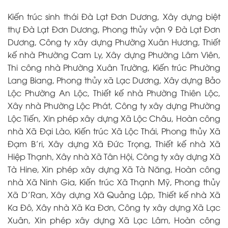
Kiến trúc sinh thái Đà Lạt Đơn Dương, Xây dựng biệt
thự Đà Lạt Đơn Dương, Phong thủy vận 9 Đà Lạt Đơn
Dương, Công ty xây dựng Phường Xuân Hương, Thiết
kế nhà Phường Cam Ly, Xây dựng Phường Lâm Viên,
Thi công nhà Phường Xuân Trường, Kiến trúc Phường
Lang Biang, Phong thủy xã Lạc Dương, Xây dựng Bảo
Lộc Phường An Lộc, Thiết kế nhà Phường Thiên Lộc,
Xây nhà Phường Lộc Phát, Công ty xây dựng Phường
Lộc Tiến, Xin phép xây dựng Xã Lộc Châu, Hoàn công
nhà Xã Đại Lào, Kiến trúc Xã Lộc Thái, Phong thủy Xã
Đạm B’ri, Xây dựng Xã Đức Trọng, Thiết kế nhà Xã
Hiệp Thạnh, Xây nhà Xã Tân Hội, Công ty xây dựng Xã
Tà Hine, Xin phép xây dựng Xã Tà Năng, Hoàn công
nhà Xã Ninh Gia, Kiến trúc Xã Thạnh Mỹ, Phong thủy
Xã D’Ran, Xây dựng Xã Quảng Lập, Thiết kế nhà Xã
Ka Đô, Xây nhà Xã Ka Đơn, Công ty xây dựng Xã Lạc
Xuân, Xin phép xây dựng Xã Lạc Lâm, Hoàn công