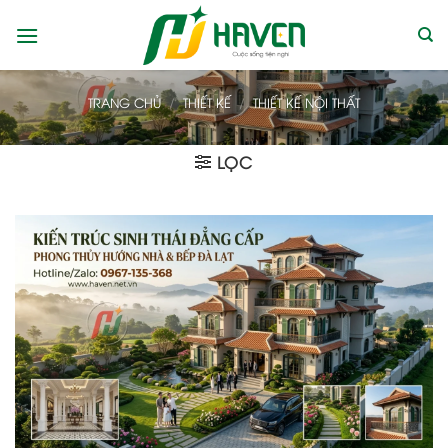
Bỏ
qua
nội
dung
TRANG CHỦ
/
THIẾT KẾ
/
THIẾT KẾ NỘI THẤT
LỌC