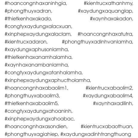
#hoancongnhaxaninhgia, #kientrucxathanhmy,
#phongthuyxadran, #xaydungxaquanglap,
#thietkenhaxakado, #xaynhaxakadon,
#congtyxaydungxalacxuan,
#xinphepxaydungxalaclam, #hoancongnhaxatutra,
#kientrucxadaron, #phongthuyxadinhvanlamha,
#xaydungxaphusonlamha,
#thietkenhaxanamhalamha,
#xaynhaxanambanlamha,
#congtyxaydungxatanhalamha,
#xinphepxaydungxaphuctholamha,
#hoancongnhaxabaolim1, #kientrucxabaolim2,
#phongthuyxabaolim3, #xaydungxabaolim4,
#thietkenhaxabaolim5, #xaynhaxadilinh,
#congtyxaydungxahoaninh,
#xinphepxaydungxahoabac,
#hoancongnhaxasondien, #kientrucxabaothuan,
#phongthuyxagiahiep, #xaydungxadinhtrangthuong