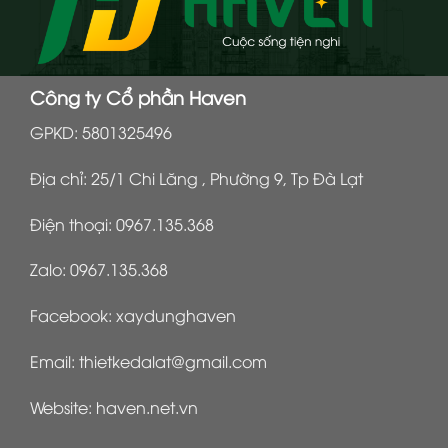
Công ty Cổ phần Haven
GPKD: 5801325496
Địa chỉ: 25/1 Chi Lăng , Phường 9, Tp Đà Lạt
Điện thoại:
0967.135.368
Zalo:
0967.135.368
Facebook:
xaydunghaven
Email:
thietkedalat@gmail.com
Website:
haven.net.vn