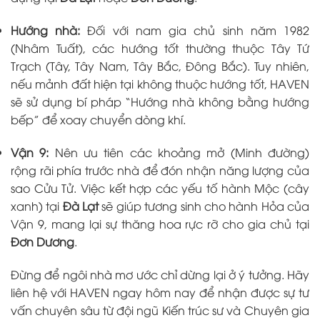
Hướng nhà:
Đối với nam gia chủ sinh năm 1982
(Nhâm Tuất), các hướng tốt thường thuộc Tây Tứ
Trạch (Tây, Tây Nam, Tây Bắc, Đông Bắc). Tuy nhiên,
nếu mảnh đất hiện tại không thuộc hướng tốt, HAVEN
sẽ sử dụng bí pháp “Hướng nhà không bằng hướng
bếp” để xoay chuyển dòng khí.
Vận 9:
Nên ưu tiên các khoảng mở (Minh đường)
rộng rãi phía trước nhà để đón nhận năng lượng của
sao Cửu Tử. Việc kết hợp các yếu tố hành Mộc (cây
xanh) tại
Đà Lạt
sẽ giúp tương sinh cho hành Hỏa của
Vận 9, mang lại sự thăng hoa rực rỡ cho gia chủ tại
Đơn Dương
.
Đừng để ngôi nhà mơ ước chỉ dừng lại ở ý tưởng. Hãy
liên hệ với HAVEN ngay hôm nay để nhận được sự tư
vấn chuyên sâu từ đội ngũ Kiến trúc sư và Chuyên gia