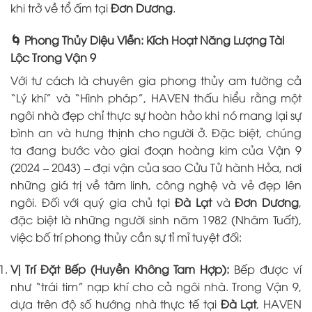
khi trở về tổ ấm tại
Đơn Dương
.
🌀 Phong Thủy Diệu Viễn: Kích Hoạt Năng Lượng Tài
Lộc Trong Vận 9
Với tư cách là chuyên gia phong thủy am tường cả
“Lý khí” và “Hình pháp”, HAVEN thấu hiểu rằng một
ngôi nhà đẹp chỉ thực sự hoàn hảo khi nó mang lại sự
bình an và hưng thịnh cho người ở. Đặc biệt, chúng
ta đang bước vào giai đoạn hoàng kim của Vận 9
(2024 – 2043) – đại vận của sao Cửu Tử hành Hỏa, nơi
những giá trị về tâm linh, công nghệ và vẻ đẹp lên
ngôi. Đối với quý gia chủ tại
Đà Lạt
và
Đơn Dương
,
đặc biệt là những người sinh năm 1982 (Nhâm Tuất),
việc bố trí phong thủy cần sự tỉ mỉ tuyệt đối:
Vị Trí Đặt Bếp (Huyền Không Tam Hợp):
Bếp được ví
như “trái tim” nạp khí cho cả ngôi nhà. Trong Vận 9,
dựa trên độ số hướng nhà thực tế tại
Đà Lạt
, HAVEN