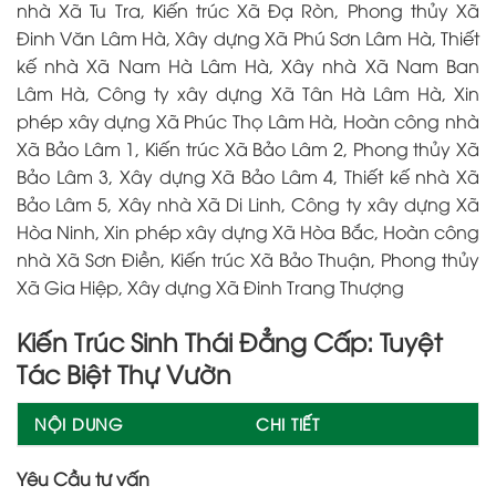
nhà Xã Tu Tra, Kiến trúc Xã Đạ Ròn, Phong thủy Xã
Đinh Văn Lâm Hà, Xây dựng Xã Phú Sơn Lâm Hà, Thiết
kế nhà Xã Nam Hà Lâm Hà, Xây nhà Xã Nam Ban
Lâm Hà, Công ty xây dựng Xã Tân Hà Lâm Hà, Xin
phép xây dựng Xã Phúc Thọ Lâm Hà, Hoàn công nhà
Xã Bảo Lâm 1, Kiến trúc Xã Bảo Lâm 2, Phong thủy Xã
Bảo Lâm 3, Xây dựng Xã Bảo Lâm 4, Thiết kế nhà Xã
Bảo Lâm 5, Xây nhà Xã Di Linh, Công ty xây dựng Xã
Hòa Ninh, Xin phép xây dựng Xã Hòa Bắc, Hoàn công
nhà Xã Sơn Điền, Kiến trúc Xã Bảo Thuận, Phong thủy
Xã Gia Hiệp, Xây dựng Xã Đinh Trang Thượng
Kiến Trúc Sinh Thái Đẳng Cấp: Tuyệt
Tác Biệt Thự Vườn
NỘI DUNG
CHI TIẾT
Yêu Cầu tư vấn