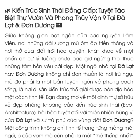
🌿 Kiến Trúc Sinh Thái Đẳng Cấp: Tuyệt Tác
Biệt Thự Vườn Và Phong Thủy Vận 9 Tại Đà
Lạt & Đơn Dương 🏰
Giữa không gian bạt ngàn của cao nguyên Lâm
Viên, nơi những dải sương mù ôm ấp triền thông và
hơi thở của đất trời hòa quyện, khát khao về một
chốn an cư lý tưởng chưa bao giờ ngừng thôi thúc
những tâm hồn yêu cái đẹp. Một ngôi nhà tại
Đà Lạt
hay
Đơn Dương
không chỉ đơn thuần là nơi trú ngụ,
mà đó phải là một bản tuyên ngôn về phong cách
sống, là nơi di sản kiến trúc thế giới được bản địa hóa
một cách tinh tế. Bạn đang mơ về một dinh thự sở hữu
vẻ đẹp phóng khoáng của kiến trúc sinh thái (Eco-
Architecture), hài hòa tuyệt đối với thiên nhiên hùng vĩ
của
Đà Lạt
và sự trù phú của vùng đất
Đơn Dương
?
Một công trình không chỉ tinh tế trong từng mảng mái
ngói, ô cửa vòm mà còn phải là một “thể thống nhất”