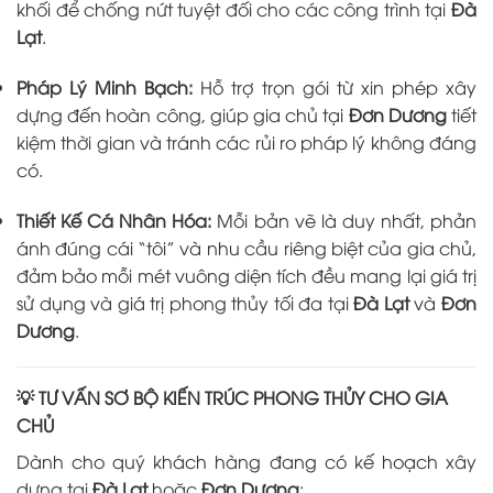
khối để chống nứt tuyệt đối cho các công trình tại
Đà
Lạt
.
Pháp Lý Minh Bạch:
Hỗ trợ trọn gói từ xin phép xây
dựng đến hoàn công, giúp gia chủ tại
Đơn Dương
tiết
kiệm thời gian và tránh các rủi ro pháp lý không đáng
có.
Thiết Kế Cá Nhân Hóa:
Mỗi bản vẽ là duy nhất, phản
ánh đúng cái “tôi” và nhu cầu riêng biệt của gia chủ,
đảm bảo mỗi mét vuông diện tích đều mang lại giá trị
sử dụng và giá trị phong thủy tối đa tại
Đà Lạt
và
Đơn
Dương
.
💡 TƯ VẤN SƠ BỘ KIẾN TRÚC PHONG THỦY CHO GIA
CHỦ
Dành cho quý khách hàng đang có kế hoạch xây
dựng tại
Đà Lạt
hoặc
Đơn Dương
: