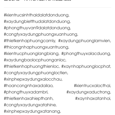
#kientrucsinhthaidalatdonduong,
#xaydungbietthudalatdonduong,
#phongthuyvan9dalatdonduong,
#congtyxaydungphuongxuanhuong,
#thietkenhaphuongcamly, #xaydungphuonglamvien,
#thicongnhaphuongxuantruong,
#kientrucphuonglangbiang, #phongthuyxalacduong,
#xaydungbaolocphuonganloc,
#thietkenhaphuongthienloc, #xaynhaphuonglocphat,
#congtyxaydungphuongloctien,
#xinphepxaydungxalocchau,
#hoancongnhaxadailao, #kientrucxalocthai,
#phongthuyxadambri, #xaydungxaductrong,
#thietkenhaxahiepthanh, #xaynhaxatanhoi,
#congtyxaydungxatahine,
#xinphepxaydungxatanang,