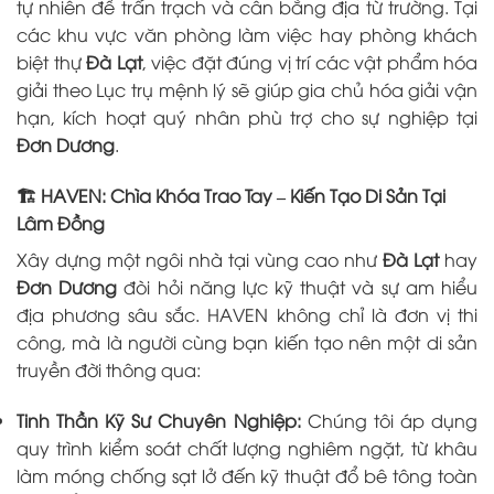
tự nhiên để trấn trạch và cân bằng địa từ trường. Tại
các khu vực văn phòng làm việc hay phòng khách
biệt thự
Đà Lạt
, việc đặt đúng vị trí các vật phẩm hóa
giải theo Lục trụ mệnh lý sẽ giúp gia chủ hóa giải vận
hạn, kích hoạt quý nhân phù trợ cho sự nghiệp tại
Đơn Dương
.
🏗️ HAVEN: Chìa Khóa Trao Tay – Kiến Tạo Di Sản Tại
Lâm Đồng
Xây dựng một ngôi nhà tại vùng cao như
Đà Lạt
hay
Đơn Dương
đòi hỏi năng lực kỹ thuật và sự am hiểu
địa phương sâu sắc. HAVEN không chỉ là đơn vị thi
công, mà là người cùng bạn kiến tạo nên một di sản
truyền đời thông qua:
Tinh Thần Kỹ Sư Chuyên Nghiệp:
Chúng tôi áp dụng
quy trình kiểm soát chất lượng nghiêm ngặt, từ khâu
làm móng chống sạt lở đến kỹ thuật đổ bê tông toàn