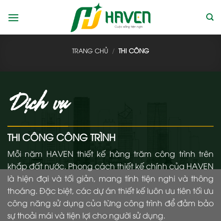
Bỏ
qua
nội
dung
TRANG CHỦ
/
THI CÔNG
Dịch vụ
THI CÔNG CÔNG TRÌNH
Mỗi năm HAVEN thiết kế hàng trăm công trình trên
khắp đất nước. Phong cách thiết kế chính của HAVEN
là hiện đại và tối giản, mang tính tiện nghi và thông
thoáng. Đặc biệt, các dự án thiết kế luôn ưu tiên tối ưu
công năng sử dụng của từng công trình để đảm bảo
sự thoải mái và tiện lợi cho người sử dụng.