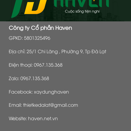
Công ty Cổ phần Haven
GPKD: 5801325496
Địa chỉ: 25/1 Chi Lăng , Phường 9, Tp Đà Lạt
Điện thoại:
0967.135.368
Zalo:
0967.135.368
Facebook:
xaydunghaven
Email:
thietkedalat@gmail.com
Website:
haven.net.vn