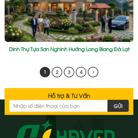
Dinh Thự Tựa Sơn Nghinh Hướng Lang Biang Đà Lạt
1
2
3
4
Hỗ trợ & Tư Vấn