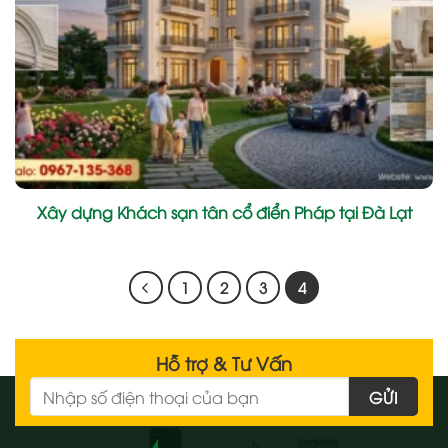
Xây dựng Khách sạn tân cổ điển Pháp tại Đà Lạt
1
2
3
4
Hỗ trợ & Tư Vấn