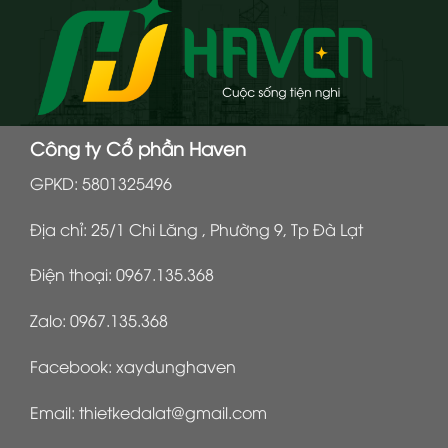
Công ty Cổ phần Haven
GPKD: 5801325496
Địa chỉ: 25/1 Chi Lăng , Phường 9, Tp Đà Lạt
Điện thoại:
0967.135.368
Zalo:
0967.135.368
Facebook:
xaydunghaven
Email:
thietkedalat@gmail.com