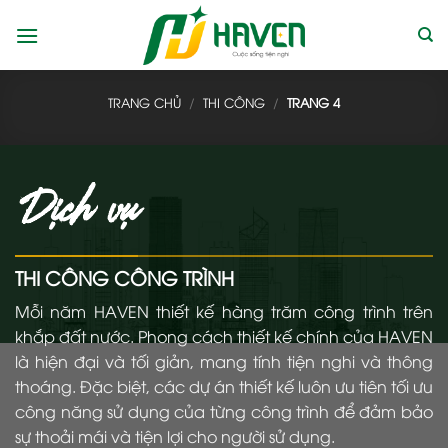
Bỏ
qua
nội
dung
TRANG CHỦ
/
THI CÔNG
/
TRANG 4
Dịch vụ
THI CÔNG CÔNG TRÌNH
Mỗi năm HAVEN thiết kế hàng trăm công trình trên
khắp đất nước. Phong cách thiết kế chính của HAVEN
là hiện đại và tối giản, mang tính tiện nghi và thông
thoáng. Đặc biệt, các dự án thiết kế luôn ưu tiên tối ưu
công năng sử dụng của từng công trình để đảm bảo
sự thoải mái và tiện lợi cho người sử dụng.