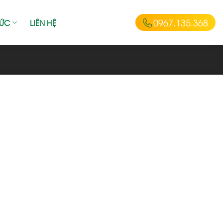
0967.135.368
TỨC
LIÊN HỆ