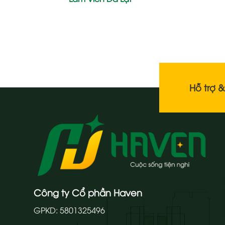
Hỗ trợ 
Công ty Cổ phần Haven
GPKD: 5801325496