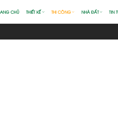
RANG CHỦ
THIẾT KẾ
THI CÔNG
NHÀ ĐẤT
TIN 