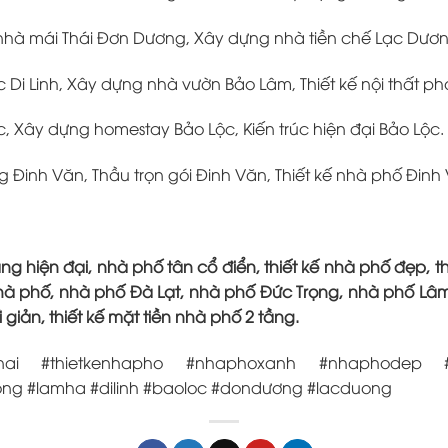
 nhà mái Thái Đơn Dương, Xây dựng nhà tiền chế Lạc Dươ
c Di Linh, Xây dựng nhà vườn Bảo Lâm, Thiết kế nội thất pho
c, Xây dựng homestay Bảo Lộc, Kiến trúc hiện đại Bảo Lộc.
 Đinh Văn, Thầu trọn gói Đinh Văn, Thiết kế nhà phố Đinh
ng hiện đại, nhà phố tân cổ điển, thiết kế nhà phố đẹp, t
nhà phố, nhà phố Đà Lạt, nhà phố Đức Trọng, nhà phố Lâm
 giản, thiết kế mặt tiền nhà phố 2 tầng.
enai #thietkenhapho #nhaphoxanh #nhaphodep #ha
rong #lamha #dilinh #baoloc #dondương #lacduong