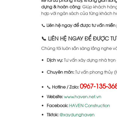
dựng & hoàn công
: Giúp khách hàn
hợp với ngân sách của từng khách h
📞
Liên hệ ngay để được tư vấn miễn 
📞 LIÊN HỆ NGAY ĐỂ ĐƯỢC T
Chúng tôi luôn sẵn sàng lắng nghe v
Dịch vụ:
Tư vấn xây dựng nhà trọn 
Chuyên môn:
Tư vấn phong thủy (
0967-135-36
📞
Hotline / Zalo:
Website:
www.haven.net.vn
Facebook:
HAVEN Construction
Tiktok:
@xaydunghaven