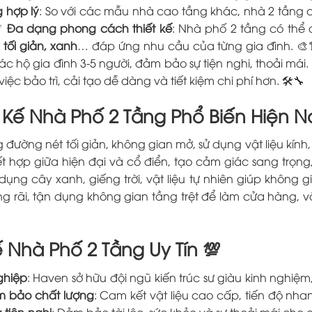
 hợp lý
: So với các mẫu nhà cao tầng khác, nhà 2 tầng 
 ✅
Đa dạng phong cách thiết kế
: Nhà phố 2 tầng có thể 
 tối giản, xanh
… đáp ứng nhu cầu của từng gia đình. 🎨
ác hộ gia đình 3-5 người, đảm bảo sự tiện nghi, thoải mái. 
ệc bảo trì, cải tạo dễ dàng và tiết kiệm chi phí hơn. 🛠️🔧
Kế Nhà Phố 2 Tầng Phổ Biến Hiện N
g đường nét tối giản, không gian mở, sử dụng vật liệu kính, 
ết hợp giữa hiện đại và cổ điển, tạo cảm giác sang trọn
ử dụng cây xanh, giếng trời, vật liệu tự nhiên giúp không 
ộng rãi, tận dụng không gian tầng trệt để làm cửa hàng,
ế Nhà Phố 2 Tầng Uy Tín 💯
ghiệp
: Haven sở hữu đội ngũ kiến trúc sư giàu kinh nghiệ
ảm bảo chất lượng
: Cam kết vật liệu cao cấp, tiến độ nh
 tiện nghi
: Đảm bảo tài lộc, sức khỏe và sự thoải mái cho 