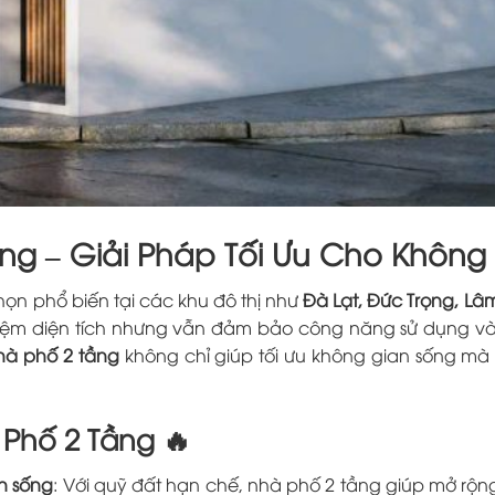
ầng – Giải Pháp Tối Ưu Cho Không
họn phổ biến tại các khu đô thị như
Đà Lạt, Đức Trọng, Lâm
t kiệm diện tích nhưng vẫn đảm bảo công năng sử dụng v
nhà phố 2 tầng
không chỉ giúp tối ưu không gian sống mà 
à Phố 2 Tầng 🔥
an sống
: Với quỹ đất hạn chế, nhà phố 2 tầng giúp mở rộ