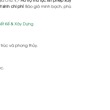
 sinh chi phí
: Báo giá minh bạch, phù
iết Kế & Xây Dựng
trúc và phong thủy.
c.