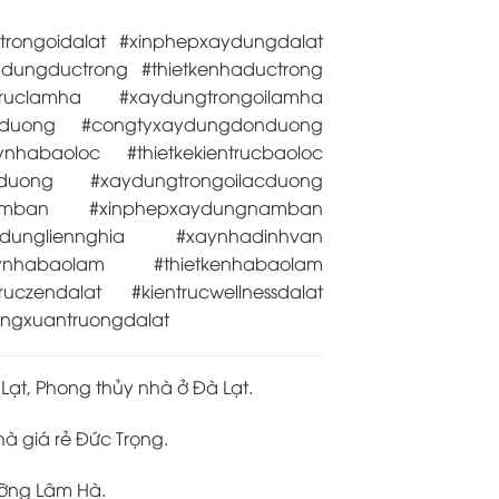
trongoidalat #xinphepxaydungdalat
dungductrong #thietkenhaductrong
truclamha #xaydungtrongoilamha
nduong #congtyxaydungdonduong
ynhabaoloc #thietkekientrucbaoloc
duong #xaydungtrongoilacduong
namban #xinphepxaydungnamban
ydungliennghia #xaynhadinhvan
ynhabaolam #thietkenhabaolam
zendalat #kientrucwellnessdalat
ngxuantruongdalat
 Lạt, Phong thủy nhà ở Đà Lạt.
à giá rẻ Đức Trọng.
ưỡng Lâm Hà.