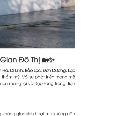
 Gian Đô Thị 🏡✨
 Hà, Di Linh, Bảo Lộc, Đơn Dương, Lạc
à thẩm mỹ. Với sự phát triển mạnh mẽ
còn mang lại vẻ đẹp sang trọng, tiện
ng không gian sinh hoạt mà không cần