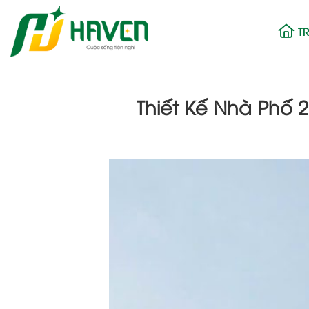
Bỏ
qua
T
nội
dung
Thiết Kế Nhà Phố 