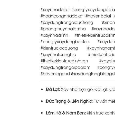
#xaynhadalat #congtyxaydungdalat
#hoancongnhadalat #havendalat #
#xaydungtrongoiductrong #xinp
#phongthuynhalamha #xaynhado
#xaynhadilinh #thietkekientrucdi
#congtyxaydungbaoloc #xaydun
#kientruclacduong #xaynhana
#xaynhaliennghia #thietkenha
#thietkekientrucdinhvan #xa
#xaydungtrongoibaolam #congtyx
#havenlegend #xaydunglangbiangda
Đà Lạt:
Xây nhà trọn gói Đà Lạt, Côn
Đức Trọng & Liên Nghĩa:
Tư vấn thi
Lâm Hà & Nam Ban:
Kiến trúc xan