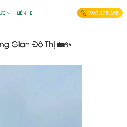
0967.135.368
TỨC
LIÊN HỆ
ng Gian Đô Thị 🏡✨