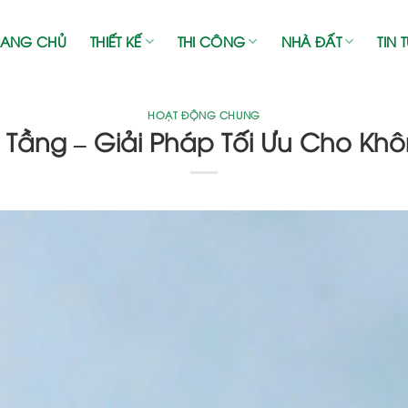
RANG CHỦ
THIẾT KẾ
THI CÔNG
NHÀ ĐẤT
TIN 
HOẠT ĐỘNG CHUNG
2 Tầng – Giải Pháp Tối Ưu Cho Khô