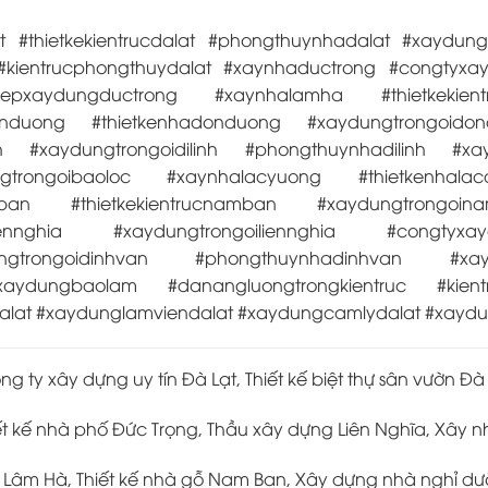
 #thietkekientrucdalat #phongthuynhadalat #xaydung
kientrucphongthuydalat #xaynhaductrong #congtyxay
hepxaydungductrong #xaynhalamha #thietkekien
nduong #thietkenhadonduong #xaydungtrongoido
linh #xaydungtrongoidilinh #phongthuynhadilinh #xa
gtrongoibaoloc #xaynhalacyuong #thietkenhalac
mban #thietkekientrucnamban #xaydungtrongoi
liennghia #xaydungtrongoiliennghia #congtyxa
ydungtrongoidinhvan #phongthuynhadinhvan #xa
aydungbaolam #danangluongtrongkientruc #kientruc
lat #xaydunglamviendalat #xaydungcamlydalat #xaydu
g ty xây dựng uy tín Đà Lạt, Thiết kế biệt thự sân vườn Đà
ết kế nhà phố Đức Trọng, Thầu xây dựng Liên Nghĩa, Xây nh
h Lâm Hà, Thiết kế nhà gỗ Nam Ban, Xây dựng nhà nghỉ d