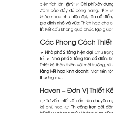
diện tích lớn. 🏠💡 ✅
Chi phí xây dựng
đảm bảo đầy đủ công năng. 💰📉
khác nhau như
hiện đại, tân cổ điển,
gia đình nhỏ và vừa
: Thích hợp cho c
trì
: Kết cấu không quá phức tạp giúp vi
Các Phong Cách Thiết 
🔹
Nhà phố 2 tầng hiện đại
: Chú trọn
tế. 🔹
Nhà phố 2 tầng tân cổ điển
: K
Thiết kế thân thiện với môi trường, s
tầng kết hợp kinh doanh
: Mặt tiền r
thương mại.
Haven – Đơn Vị Thiết K
👉
Tư vấn thiết kế kiến trúc chuyên n
kế phù hợp. 👉
Thi công trọn gói, đ
kế tối ưu phong thủy, không gian sống