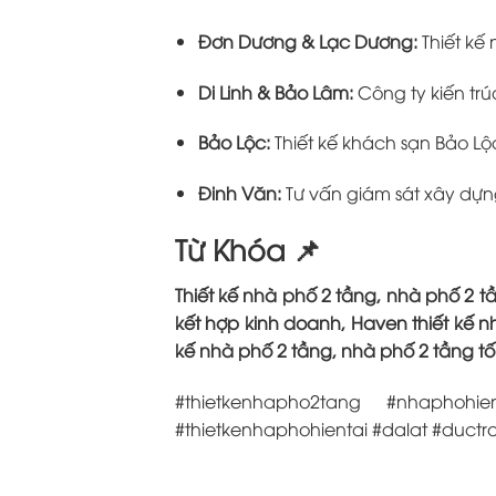
Đơn Dương & Lạc Dương:
Thiết kế
Di Linh & Bảo Lâm:
Công ty kiến trú
Bảo Lộc:
Thiết kế khách sạn Bảo Lộ
Đinh Văn:
Tư vấn giám sát xây dựng
Từ Khóa 📌
Thiết kế nhà phố 2 tầng, nhà phố 2 tầ
kết hợp kinh doanh, Haven thiết kế 
kế nhà phố 2 tầng, nhà phố 2 tầng tối
#thietkenhapho2tang #nhaphohi
#thietkenhaphohientai #dalat #duct