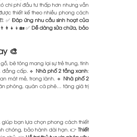
có chi phí đầu tư thấp hơn nhưng vẫn
được thiết kế theo nhiều phong cách
🏗️ ✅
Đáp ứng nhu cầu sinh hoạt của
‍👩‍👧‍👦🏡 ✅
Dễ dàng sửa chữa, bảo
ay 🎨
gỗ, bê tông mang lại sự trẻ trung, tinh
g, đẳng cấp. 🔹
Nhà phố 2 tầng xanh
:
gian mát mẻ, trong lành. 🔹
Nhà phố 2
 văn phòng, quán cà phê… tăng giá trị
m, giúp bạn lựa chọn phong cách thiết
anh chóng, bảo hành dài hạn. 👉
Thiết
gia chủ. 👉
Hỗ trợ thủ tục xin phép xây