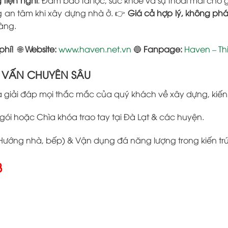
g an tâm khi xây dựng nhà ở. 👉
Giá cả hợp lý, không phát
àng.
phí!
🌐
Website:
www.haven.net.vn
🔵
Fanpage:
Haven – Th
Ư VẤN CHUYÊN SÂU
à giải đáp mọi thắc mắc của quý khách về xây dựng, kiến 
gói hoặc Chìa khóa trao tay tại Đà Lạt & các huyện.
Hướng nhà, bếp) & Vận dụng đá năng lượng trong kiến trú
8