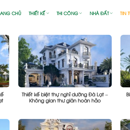
RANG CHỦ
THIẾT KẾ
THI CÔNG
NHÀ ĐẤT
TIN 
kế
Thiết kế biệt thự nghỉ dưỡng Đà Lạt –
B
ạt
Không gian thư giãn hoàn hảo