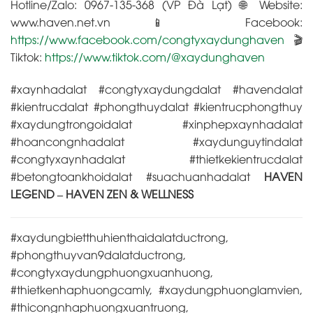
Hotline/Zalo: 0967-135-368 (VP Đà Lạt) 🌐 Website:
www.haven.net.vn 📱 Facebook:
https://www.facebook.com/congtyxaydunghaven
🎬
Tiktok:
https://www.tiktok.com/@xaydunghaven
#xaynhadalat #congtyxaydungdalat #havendalat
#kientrucdalat #phongthuydalat #kientrucphongthuy
#xaydungtrongoidalat #xinphepxaynhadalat
#hoancongnhadalat #xaydunguytindalat
#congtyxaynhadalat #thietkekientrucdalat
#betongtoankhoidalat #suachuanhadalat
HAVEN
LEGEND – HAVEN ZEN & WELLNESS
#xaydungbietthuhienthaidalatductrong,
#phongthuyvan9dalatductrong,
#congtyxaydungphuongxuanhuong,
#thietkenhaphuongcamly, #xaydungphuonglamvien,
#thicongnhaphuongxuantruong,