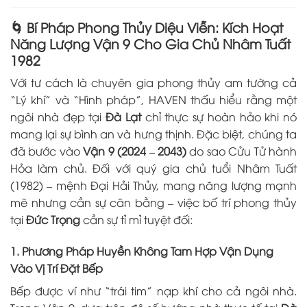
🌀 Bí Pháp Phong Thủy Diệu Viễn: Kích Hoạt
Năng Lượng Vận 9 Cho Gia Chủ Nhâm Tuất
1982
Với tư cách là chuyên gia phong thủy am tường cả
“Lý khí” và “Hình pháp”, HAVEN thấu hiểu rằng một
ngôi nhà đẹp tại
Đà Lạt
chỉ thực sự hoàn hảo khi nó
mang lại sự bình an và hưng thịnh. Đặc biệt, chúng ta
đã bước vào
Vận 9 (2024 – 2043)
do sao Cửu Tử hành
Hỏa làm chủ. Đối với quý gia chủ tuổi Nhâm Tuất
(1982) – mệnh Đại Hải Thủy, mang năng lượng mạnh
mẽ nhưng cần sự cân bằng – việc bố trí phong thủy
tại
Đức Trọng
cần sự tỉ mỉ tuyệt đối:
1. Phương Pháp Huyền Không Tam Hợp Vận Dụng
Vào Vị Trí Đặt Bếp
Bếp được ví như “trái tim” nạp khí cho cả ngôi nhà.