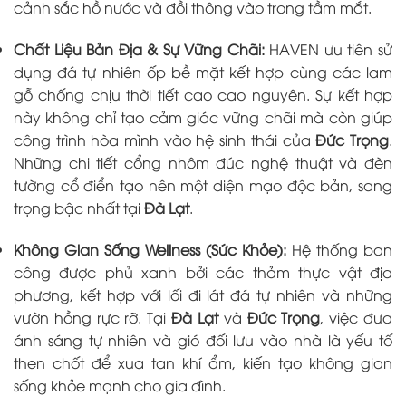
cảnh sắc hồ nước và đồi thông vào trong tầm mắt.
Chất Liệu Bản Địa & Sự Vững Chãi:
HAVEN ưu tiên sử
dụng đá tự nhiên ốp bề mặt kết hợp cùng các lam
gỗ chống chịu thời tiết cao cao nguyên. Sự kết hợp
này không chỉ tạo cảm giác vững chãi mà còn giúp
công trình hòa mình vào hệ sinh thái của
Đức Trọng
.
Những chi tiết cổng nhôm đúc nghệ thuật và đèn
tường cổ điển tạo nên một diện mạo độc bản, sang
trọng bậc nhất tại
Đà Lạt
.
Không Gian Sống Wellness (Sức Khỏe):
Hệ thống ban
công được phủ xanh bởi các thảm thực vật địa
phương, kết hợp với lối đi lát đá tự nhiên và những
vườn hồng rực rỡ. Tại
Đà Lạt
và
Đức Trọng
, việc đưa
ánh sáng tự nhiên và gió đối lưu vào nhà là yếu tố
then chốt để xua tan khí ẩm, kiến tạo không gian
sống khỏe mạnh cho gia đình.