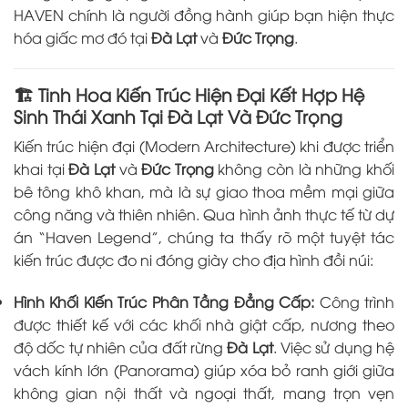
HAVEN chính là người đồng hành giúp bạn hiện thực
hóa giấc mơ đó tại
Đà Lạt
và
Đức Trọng
.
🏗️ Tinh Hoa Kiến Trúc Hiện Đại Kết Hợp Hệ
Sinh Thái Xanh Tại Đà Lạt Và Đức Trọng
Kiến trúc hiện đại (Modern Architecture) khi được triển
khai tại
Đà Lạt
và
Đức Trọng
không còn là những khối
bê tông khô khan, mà là sự giao thoa mềm mại giữa
công năng và thiên nhiên. Qua hình ảnh thực tế từ dự
án “Haven Legend”, chúng ta thấy rõ một tuyệt tác
kiến trúc được đo ni đóng giày cho địa hình đồi núi:
Hình Khối Kiến Trúc Phân Tầng Đẳng Cấp:
Công trình
được thiết kế với các khối nhà giật cấp, nương theo
độ dốc tự nhiên của đất rừng
Đà Lạt
. Việc sử dụng hệ
vách kính lớn (Panorama) giúp xóa bỏ ranh giới giữa
không gian nội thất và ngoại thất, mang trọn vẹn