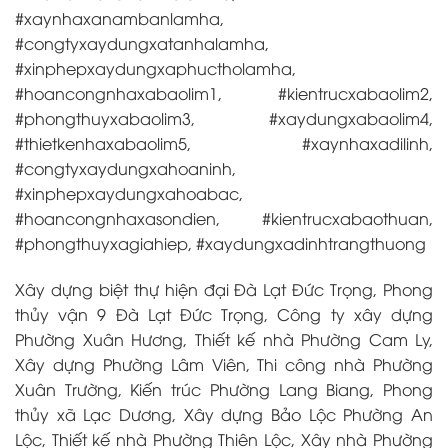
#xaynhaxanambanlamha,
#congtyxaydungxatanhalamha,
#xinphepxaydungxaphuctholamha,
#hoancongnhaxabaolim1, #kientrucxabaolim2,
#phongthuyxabaolim3, #xaydungxabaolim4,
#thietkenhaxabaolim5, #xaynhaxadilinh,
#congtyxaydungxahoaninh,
#xinphepxaydungxahoabac,
#hoancongnhaxasondien, #kientrucxabaothuan,
#phongthuyxagiahiep, #xaydungxadinhtrangthuong
Xây dựng biệt thự hiện đại Đà Lạt Đức Trọng, Phong
thủy vận 9 Đà Lạt Đức Trọng, Công ty xây dựng
Phường Xuân Hương, Thiết kế nhà Phường Cam Ly,
Xây dựng Phường Lâm Viên, Thi công nhà Phường
Xuân Trường, Kiến trúc Phường Lang Biang, Phong
thủy xã Lạc Dương, Xây dựng Bảo Lộc Phường An
Lộc, Thiết kế nhà Phường Thiên Lộc, Xây nhà Phường