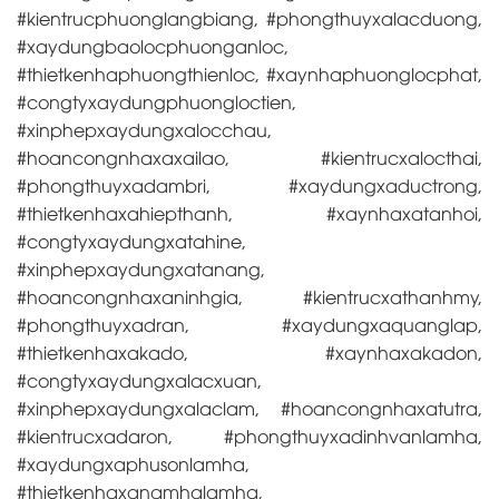
#kientrucphuonglangbiang, #phongthuyxalacduong,
#xaydungbaolocphuonganloc,
#thietkenhaphuongthienloc, #xaynhaphuonglocphat,
#congtyxaydungphuongloctien,
#xinphepxaydungxalocchau,
#hoancongnhaxaxailao, #kientrucxalocthai,
#phongthuyxadambri, #xaydungxaductrong,
#thietkenhaxahiepthanh, #xaynhaxatanhoi,
#congtyxaydungxatahine,
#xinphepxaydungxatanang,
#hoancongnhaxaninhgia, #kientrucxathanhmy,
#phongthuyxadran, #xaydungxaquanglap,
#thietkenhaxakado, #xaynhaxakadon,
#congtyxaydungxalacxuan,
#xinphepxaydungxalaclam, #hoancongnhaxatutra,
#kientrucxadaron, #phongthuyxadinhvanlamha,
#xaydungxaphusonlamha,
#thietkenhaxanamhalamha,