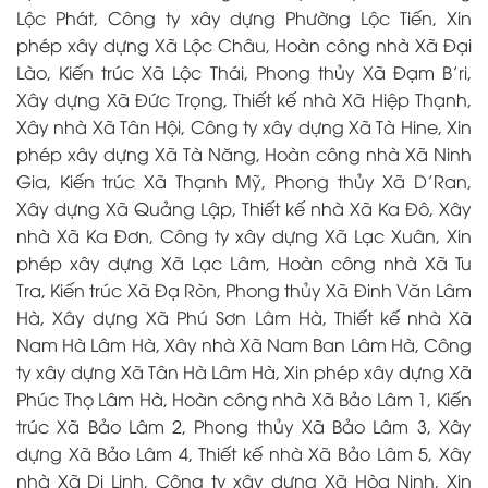
Lộc Phát, Công ty xây dựng Phường Lộc Tiến, Xin
phép xây dựng Xã Lộc Châu, Hoàn công nhà Xã Đại
Lào, Kiến trúc Xã Lộc Thái, Phong thủy Xã Đạm B’ri,
Xây dựng Xã Đức Trọng, Thiết kế nhà Xã Hiệp Thạnh,
Xây nhà Xã Tân Hội, Công ty xây dựng Xã Tà Hine, Xin
phép xây dựng Xã Tà Năng, Hoàn công nhà Xã Ninh
Gia, Kiến trúc Xã Thạnh Mỹ, Phong thủy Xã D’Ran,
Xây dựng Xã Quảng Lập, Thiết kế nhà Xã Ka Đô, Xây
nhà Xã Ka Đơn, Công ty xây dựng Xã Lạc Xuân, Xin
phép xây dựng Xã Lạc Lâm, Hoàn công nhà Xã Tu
Tra, Kiến trúc Xã Đạ Ròn, Phong thủy Xã Đinh Văn Lâm
Hà, Xây dựng Xã Phú Sơn Lâm Hà, Thiết kế nhà Xã
Nam Hà Lâm Hà, Xây nhà Xã Nam Ban Lâm Hà, Công
ty xây dựng Xã Tân Hà Lâm Hà, Xin phép xây dựng Xã
Phúc Thọ Lâm Hà, Hoàn công nhà Xã Bảo Lâm 1, Kiến
trúc Xã Bảo Lâm 2, Phong thủy Xã Bảo Lâm 3, Xây
dựng Xã Bảo Lâm 4, Thiết kế nhà Xã Bảo Lâm 5, Xây
nhà Xã Di Linh, Công ty xây dựng Xã Hòa Ninh, Xin