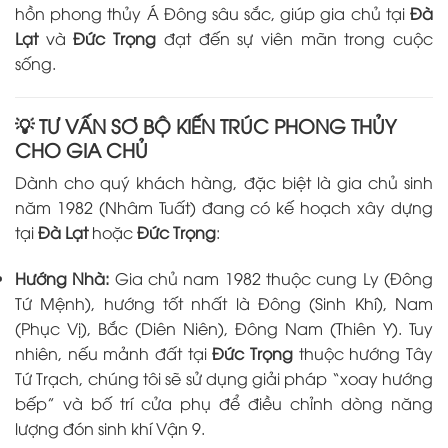
hồn phong thủy Á Đông sâu sắc, giúp gia chủ tại
Đà
Lạt
và
Đức Trọng
đạt đến sự viên mãn trong cuộc
sống.
💡 TƯ VẤN SƠ BỘ KIẾN TRÚC PHONG THỦY
CHO GIA CHỦ
Dành cho quý khách hàng, đặc biệt là gia chủ sinh
năm 1982 (Nhâm Tuất) đang có kế hoạch xây dựng
tại
Đà Lạt
hoặc
Đức Trọng
:
Hướng Nhà:
Gia chủ nam 1982 thuộc cung Ly (Đông
Tứ Mệnh), hướng tốt nhất là Đông (Sinh Khí), Nam
(Phục Vị), Bắc (Diên Niên), Đông Nam (Thiên Y). Tuy
nhiên, nếu mảnh đất tại
Đức Trọng
thuộc hướng Tây
Tứ Trạch, chúng tôi sẽ sử dụng giải pháp “xoay hướng
bếp” và bố trí cửa phụ để điều chỉnh dòng năng
lượng đón sinh khí Vận 9.