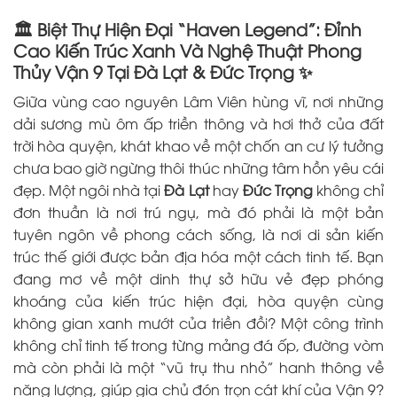
🏛️ Biệt Thự Hiện Đại “Haven Legend”: Đỉnh
Cao Kiến Trúc Xanh Và Nghệ Thuật Phong
Thủy Vận 9 Tại Đà Lạt & Đức Trọng ✨
Giữa vùng cao nguyên Lâm Viên hùng vĩ, nơi những
dải sương mù ôm ấp triền thông và hơi thở của đất
trời hòa quyện, khát khao về một chốn an cư lý tưởng
chưa bao giờ ngừng thôi thúc những tâm hồn yêu cái
đẹp. Một ngôi nhà tại
Đà Lạt
hay
Đức Trọng
không chỉ
đơn thuần là nơi trú ngụ, mà đó phải là một bản
tuyên ngôn về phong cách sống, là nơi di sản kiến
trúc thế giới được bản địa hóa một cách tinh tế. Bạn
đang mơ về một dinh thự sở hữu vẻ đẹp phóng
khoáng của kiến trúc hiện đại, hòa quyện cùng
không gian xanh mướt của triền đồi? Một công trình
không chỉ tinh tế trong từng mảng đá ốp, đường vòm
mà còn phải là một “vũ trụ thu nhỏ” hanh thông về
năng lượng, giúp gia chủ đón trọn cát khí của Vận 9?