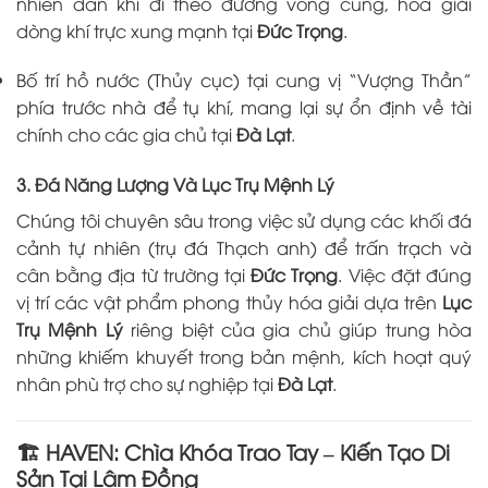
nhiên dẫn khí đi theo đường vòng cung, hóa giải
dòng khí trực xung mạnh tại
Đức Trọng
.
Bố trí hồ nước (Thủy cục) tại cung vị “Vượng Thần”
phía trước nhà để tụ khí, mang lại sự ổn định về tài
chính cho các gia chủ tại
Đà Lạt
.
3. Đá Năng Lượng Và Lục Trụ Mệnh Lý
Chúng tôi chuyên sâu trong việc sử dụng các khối đá
cảnh tự nhiên (trụ đá Thạch anh) để trấn trạch và
cân bằng địa từ trường tại
Đức Trọng
. Việc đặt đúng
vị trí các vật phẩm phong thủy hóa giải dựa trên
Lục
Trụ Mệnh Lý
riêng biệt của gia chủ giúp trung hòa
những khiếm khuyết trong bản mệnh, kích hoạt quý
nhân phù trợ cho sự nghiệp tại
Đà Lạt
.
🏗️ HAVEN: Chìa Khóa Trao Tay – Kiến Tạo Di
Sản Tại Lâm Đồng