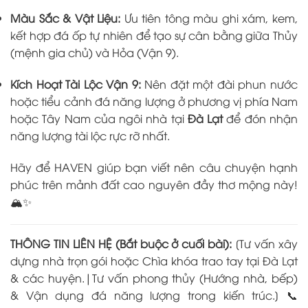
Màu Sắc & Vật Liệu:
Ưu tiên tông màu ghi xám, kem,
kết hợp đá ốp tự nhiên để tạo sự cân bằng giữa Thủy
(mệnh gia chủ) và Hỏa (Vận 9).
Kích Hoạt Tài Lộc Vận 9:
Nên đặt một đài phun nước
hoặc tiểu cảnh đá năng lượng ở phương vị phía Nam
hoặc Tây Nam của ngôi nhà tại
Đà Lạt
để đón nhận
năng lượng tài lộc rực rỡ nhất.
Hãy để HAVEN giúp bạn viết nên câu chuyện hạnh
phúc trên mảnh đất cao nguyên đầy thơ mộng này!
🏔️✨
THÔNG TIN LIÊN HỆ (Bắt buộc ở cuối bài):
[Tư vấn xây
dựng nhà trọn gói hoặc Chìa khóa trao tay tại Đà Lạt
& các huyện.|Tư vấn phong thủy (Hướng nhà, bếp)
& Vận dụng đá năng lượng trong kiến trúc.] 📞