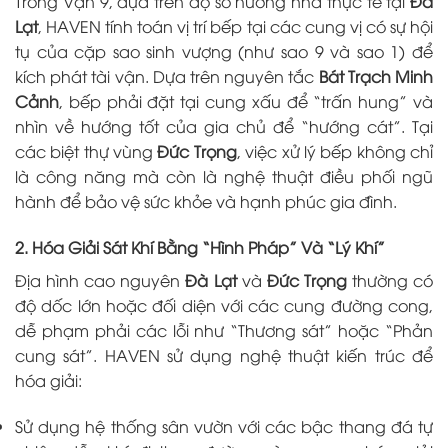
Trong Vận 9, dựa trên độ số hướng nhà thực tế tại
Đà
Lạt
, HAVEN tính toán vị trí bếp tại các cung vị có sự hội
tụ của cặp sao sinh vượng (như sao 9 và sao 1) để
kích phát tài vận. Dựa trên nguyên tắc
Bát Trạch Minh
Cảnh
, bếp phải đặt tại cung xấu để “trấn hung” và
nhìn về hướng tốt của gia chủ để “hướng cát”. Tại
các biệt thự vùng
Đức Trọng
, việc xử lý bếp không chỉ
là công năng mà còn là nghệ thuật điều phối ngũ
hành để bảo vệ sức khỏe và hạnh phúc gia đình.
2. Hóa Giải Sát Khí Bằng “Hình Pháp” Và “Lý Khí”
Địa hình cao nguyên
Đà Lạt
và
Đức Trọng
thường có
độ dốc lớn hoặc đối diện với các cung đường cong,
dễ phạm phải các lỗi như “Thương sát” hoặc “Phản
cung sát”. HAVEN sử dụng nghệ thuật kiến trúc để
hóa giải:
Sử dụng hệ thống sân vườn với các bậc thang đá tự