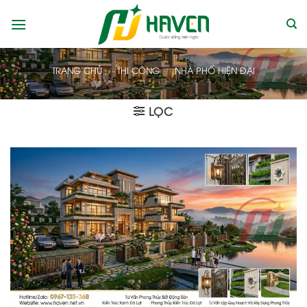
Bỏ
qua
nội
dung
TRANG CHỦ
/
THI CÔNG
/
NHÀ PHỐ HIỆN ĐẠI
LỌC