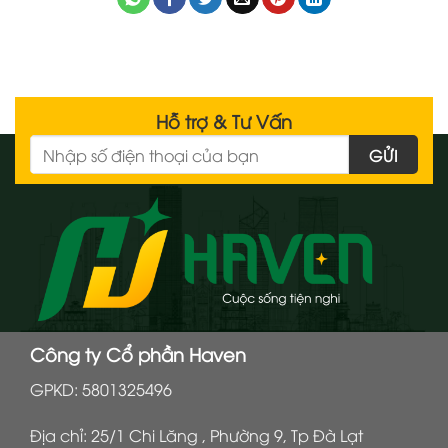
Hỗ trợ & Tư Vấn
Công ty Cổ phần Haven
GPKD: 5801325496
Địa chỉ: 25/1 Chi Lăng , Phường 9, Tp Đà Lạt