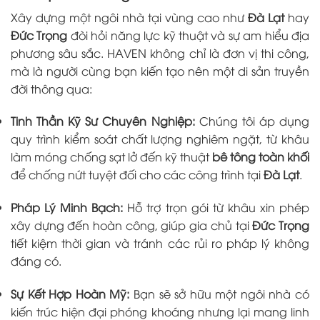
Xây dựng một ngôi nhà tại vùng cao như
Đà Lạt
hay
Đức Trọng
đòi hỏi năng lực kỹ thuật và sự am hiểu địa
phương sâu sắc. HAVEN không chỉ là đơn vị thi công,
mà là người cùng bạn kiến tạo nên một di sản truyền
đời thông qua:
Tinh Thần Kỹ Sư Chuyên Nghiệp:
Chúng tôi áp dụng
quy trình kiểm soát chất lượng nghiêm ngặt, từ khâu
làm móng chống sạt lở đến kỹ thuật
bê tông toàn khối
để chống nứt tuyệt đối cho các công trình tại
Đà Lạt
.
Pháp Lý Minh Bạch:
Hỗ trợ trọn gói từ khâu xin phép
xây dựng đến hoàn công, giúp gia chủ tại
Đức Trọng
tiết kiệm thời gian và tránh các rủi ro pháp lý không
đáng có.
Sự Kết Hợp Hoàn Mỹ:
Bạn sẽ sở hữu một ngôi nhà có
kiến trúc hiện đại phóng khoáng nhưng lại mang linh