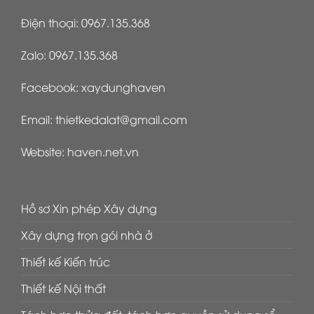
Điện thoại:
0967.135.368
Zalo:
0967.135.368
Facebook:
xaydunghaven
Email:
thietkedalat@gmail.com
Website:
haven.net.vn
Hồ sơ Xin phép Xây dựng
Xây dựng trọn gói nhà ở
Thiết kế Kiến trúc
Thiết kế Nội thất