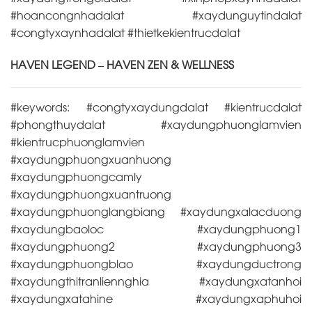
#hoancongnhadalat #xaydunguytindalat
#congtyxaynhadalat #thietkekientrucdalat
HAVEN LEGEND – HAVEN ZEN & WELLNESS
#keywords: #congtyxaydungdalat #kientrucdalat
#phongthuydalat #xaydungphuonglamvien
#kientrucphuonglamvien
#xaydungphuongxuanhuong
#xaydungphuongcamly
#xaydungphuongxuantruong
#xaydungphuonglangbiang #xaydungxalacduong
#xaydungbaoloc #xaydungphuong1
#xaydungphuong2 #xaydungphuong3
#xaydungphuongblao #xaydungductrong
#xaydungthitranliennghia #xaydungxatanhoi
#xaydungxatahine #xaydungxaphuhoi