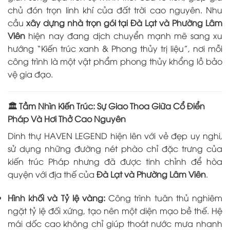
chủ đón trọn linh khí của đất trời cao nguyên. Nhu
cầu
xây dựng nhà trọn gói tại Đà Lạt và Phường Lâm
Viên
hiện nay đang dịch chuyển mạnh mẽ sang xu
hướng “Kiến trúc xanh & Phong thủy trị liệu”, nơi mỗi
công trình là một vật phẩm phong thủy khổng lồ bảo
vệ gia đạo.
🏛️ Tầm Nhìn Kiến Trúc: Sự Giao Thoa Giữa Cổ Điển
Pháp Và Hơi Thở Cao Nguyên
Dinh thự HAVEN LEGEND hiện lên với vẻ đẹp uy nghi,
sử dụng những đường nét phào chỉ đặc trưng của
kiến trúc Pháp nhưng đã được tinh chỉnh để hòa
quyện với địa thế của
Đà Lạt và Phường Lâm Viên
.
Hình khối và Tỷ lệ vàng:
Công trình tuân thủ nghiêm
ngặt tỷ lệ đối xứng, tạo nên một diện mạo bề thế. Hệ
mái dốc cao không chỉ giúp thoát nước mưa nhanh