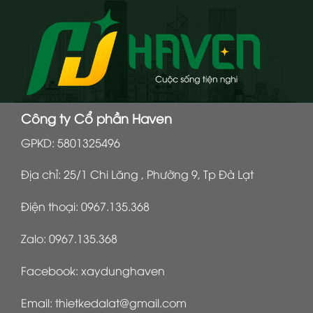
Công ty Cổ phần Haven
GPKD: 5801325496
Địa chỉ: 25/1 Chi Lăng , Phường 9, Tp Đà Lạt
Điện thoại:
0967.135.368
Zalo:
0967.135.368
Facebook:
xaydunghaven
Email:
thietkedalat@gmail.com