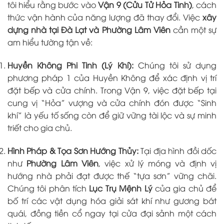
tôi hiểu rằng bước vào
Vận 9 (Cửu Tử Hỏa Tinh)
, cách
thức vận hành của năng lượng đã thay đổi. Việc
xây
dựng nhà tại Đà Lạt và Phường Lâm Viên
cần một sự
am hiểu tường tận về:
Huyền Không Phi Tinh (Lý Khí):
Chúng tôi sử dụng
phương pháp 1 của Huyền Không để xác định vị trí
đặt bếp và cửa chính. Trong Vận 9, việc đặt bếp tại
cung vị “Hỏa” vượng và cửa chính đón được “Sinh
khí” là yếu tố sống còn để giữ vững tài lộc và sự minh
triết cho gia chủ.
Hình Pháp & Tọa Sơn Hướng Thủy:
Tại địa hình đồi dốc
như
Phường Lâm Viên
, việc xử lý móng và định vị
hướng nhà phải đạt được thế “tựa sơn” vững chãi.
Chúng tôi phân tích
Lục Trụ Mệnh Lý
của gia chủ để
bố trí các vật dụng hóa giải sát khí như gương bát
quái, đồng tiền cổ ngay tại cửa đại sảnh một cách