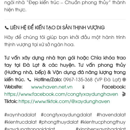
ngôi nhà “Đẹp kiến trúc – Chuẩn phong thủy” thành
hiện thực.
📞 LIÊN HỆ ĐỂ KIẾN TẠO DI SẢN THỊNH VƯỢNG
Hãy để chúng tôi giúp bạn khởi đầu một hành trình
thịnh vượng tại xứ sở ngàn hoa.
Tư vấn xây dựng nhà trọn gói hoặc Chìa khóa trao
tay tại Đà Lạt & các huyện.
Tư vấn phong thủy
(Hướng nhà, bếp) & Vận dụng đá năng lượng trong
kiến trúc.
📞
Hotline/Zalo:
0967-135-368 (VP Đà Lạt) 🌐
Website:
www.haven.net.vn
📱
Facebook:
https://www.facebook.com/congtyxaydunghaven
🎬
Tiktok:
https://www.tiktok.com/@xaydunghaven
#xaynhadalat #congtyxaydungdalat #havendalat
#kientrucdalat #phongthuydalat #kientrucphongthuy
#xaydungtrongoidalat #xinphepxaynhadalat