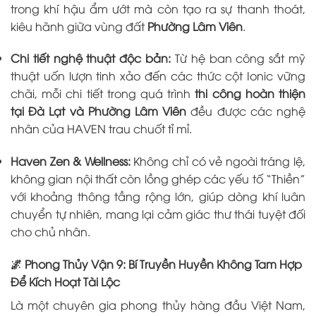
trong khí hậu ẩm ướt mà còn tạo ra sự thanh thoát,
kiêu hãnh giữa vùng đất
Phường Lâm Viên
.
Chi tiết nghệ thuật độc bản:
Từ hệ ban công sắt mỹ
thuật uốn lượn tinh xảo đến các thức cột Ionic vững
chãi, mỗi chi tiết trong quá trình
thi công hoàn thiện
tại Đà Lạt và Phường Lâm Viên
đều được các nghệ
nhân của HAVEN trau chuốt tỉ mỉ.
Haven Zen & Wellness:
Không chỉ có vẻ ngoài tráng lệ,
không gian nội thất còn lồng ghép các yếu tố “Thiền”
với khoảng thông tầng rộng lớn, giúp dòng khí luân
chuyển tự nhiên, mang lại cảm giác thư thái tuyệt đối
cho chủ nhân.
🌌 Phong Thủy Vận 9: Bí Truyền Huyền Không Tam Hợp
Để Kích Hoạt Tài Lộc
Là một chuyên gia phong thủy hàng đầu Việt Nam,