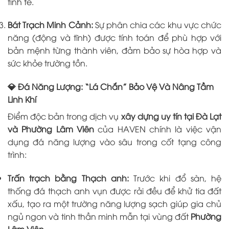
tinh tế.
Bát Trạch Minh Cảnh:
Sự phân chia các khu vực chức
năng (động và tĩnh) được tính toán để phù hợp với
bản mệnh từng thành viên, đảm bảo sự hòa hợp và
sức khỏe trường tồn.
💎 Đá Năng Lượng: “Lá Chắn” Bảo Vệ Và Nâng Tầm
Linh Khí
Điểm độc bản trong dịch vụ
xây dựng uy tín tại Đà Lạt
và Phường Lâm Viên
của HAVEN chính là việc vận
dụng đá năng lượng vào sâu trong cốt tạng công
trình:
Trấn trạch bằng Thạch anh:
Trước khi đổ sàn, hệ
thống đá thạch anh vụn được rải đều để khử tia đất
xấu, tạo ra một trường năng lượng sạch giúp gia chủ
ngủ ngon và tinh thần minh mẫn tại vùng đất
Phường
Lâm Viên
.