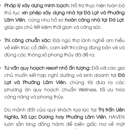
Pháp lý xây dựng minh bạch:
Hỗ trợ thực hiện toàn bộ
thủ tục
xin phép xây dựng nhà tại Đà Lạt và Phường
Lâm Viên
, cũng như hồ sơ
hoàn công nhà tại Đà Lạt
,
giúp gia chủ tiết kiệm thời gian và công sức.
Thi công chuẩn xác:
Đội ngũ thợ lành nghề am hiểu
về kiến trúc cổ điển, cam kết thi công đúng bản vẽ và
đúng các thông số phong thủy đã đề ra.
Tư vấn quy hoạch resort nhỏ ấn tượng:
Đối với các gia
chủ muốn kết hợp nghỉ dưỡng và kinh doanh tại
Đà
Lạt và Phường Lâm Viên
, chúng tôi đưa ra các
phương án quy hoạch chuẩn Wellness, tối ưu hóa
công năng và phong thủy.
Dù mảnh đất của quý khách tọa lạc tại
Thị trấn Liên
Nghĩa, Xã Lạc Dương hay Phường Lâm Viên
, HAVEN
luôn sẵn lòng đồng hành để biến giấc mơ về một