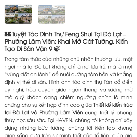
🏰 Tuyệt Tác Dinh Thự Feng Shui Tại Đà Lạt –
Phường Lâm Viên: Khai Mở Cát Tường, Kiến
Tạo Di Sản Vận 9 🍃
Trong tâm thức của những chủ nhân thượng lưu, một
ngôi nhà tại Đà Lạt không chỉ là nơi lưu trú, mà là một
“vùng đất an lành” để nuôi dưỡng tâm hồn và khẳng
định vị thế di sản. Hình ảnh tòa dinh thự Tân cổ điển
uy nghi, hòa quyện giữa ngàn thông và sương mờ
mà quý khách đang chiêm ngưỡng chính là minh
chứng cho sự kết hợp đỉnh cao giữa
Thiết kế kiến trúc
tại Đà Lạt và Phường Lâm Viên
cùng triết lý phong
thủy học sâu sắc. Tại HAVEN, chúng tôi không chỉ xây
dựng những bức tường, chúng tôi kiến tạo không
gian sống dựa trên sự minh triết của tổ tiên, giúp gia