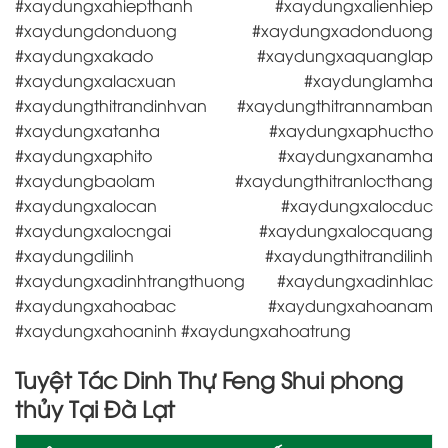
#xaydungxahiepthanh #xaydungxalienhiep
#xaydungdonduong #xaydungxadonduong
#xaydungxakado #xaydungxaquanglap
#xaydungxalacxuan #xaydunglamha
#xaydungthitrandinhvan #xaydungthitrannamban
#xaydungxatanha #xaydungxaphuctho
#xaydungxaphito #xaydungxanamha
#xaydungbaolam #xaydungthitranlocthang
#xaydungxalocan #xaydungxalocduc
#xaydungxalocngai #xaydungxalocquang
#xaydungdilinh #xaydungthitrandilinh
#xaydungxadinhtrangthuong #xaydungxadinhlac
#xaydungxahoabac #xaydungxahoanam
#xaydungxahoaninh #xaydungxahoatrung
Tuyệt Tác Dinh Thự Feng Shui phong
thủy Tại Đà Lạt