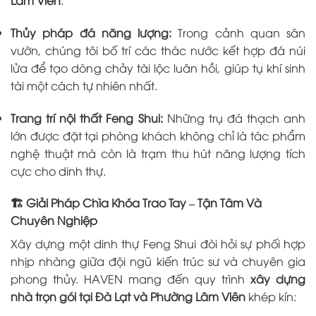
Thủy pháp đá năng lượng:
Trong cảnh quan sân
vườn, chúng tôi bố trí các thác nước kết hợp đá núi
lửa để tạo dòng chảy tài lộc luân hồi, giúp tụ khí sinh
tài một cách tự nhiên nhất.
Trang trí nội thất Feng Shui:
Những trụ đá thạch anh
lớn được đặt tại phòng khách không chỉ là tác phẩm
nghệ thuật mà còn là trạm thu hút năng lượng tích
cực cho dinh thự.
🏗️ Giải Pháp Chìa Khóa Trao Tay – Tận Tâm Và
Chuyên Nghiệp
Xây dựng một dinh thự Feng Shui đòi hỏi sự phối hợp
nhịp nhàng giữa đội ngũ kiến trúc sư và chuyên gia
phong thủy. HAVEN mang đến quy trình
xây dựng
nhà trọn gói tại Đà Lạt và Phường Lâm Viên
khép kín: