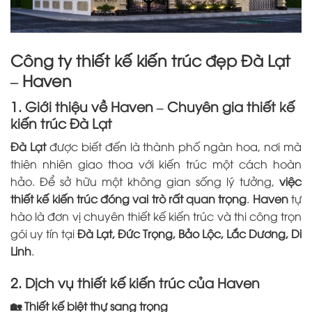
Công ty thiết kế kiến trúc đẹp Đà Lạt
– Haven
1. Giới thiệu về Haven – Chuyên gia thiết kế
kiến trúc Đà Lạt
Đà Lạt
được biết đến là thành phố ngàn hoa, nơi mà
thiên nhiên giao thoa với kiến trúc một cách hoàn
hảo. Để sở hữu một không gian sống lý tưởng,
việc
thiết kế kiến trúc đóng vai trò rất quan trọng
.
Haven
tự
hào là đơn vị chuyên thiết kế kiến trúc và thi công trọn
gói uy tín tại
Đà Lạt, Đức Trọng, Bảo Lộc, Lắc Dương, Di
Linh
.
2. Dịch vụ thiết kế kiến trúc của Haven
🏡 Thiết kế biệt thự sang trọng