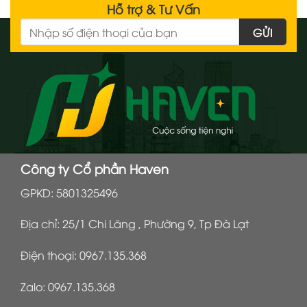
Hỗ trợ & Tư Vấn
Công ty Cổ phần Haven
GPKD: 5801325496
Địa chỉ: 25/1 Chi Lăng , Phường 9, Tp Đà Lạt
Điện thoại:
0967.135.368
Zalo:
0967.135.368