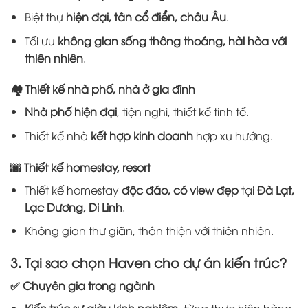
Biệt thự
hiện đại, tân cổ điển, châu Âu
.
Tối ưu
không gian sống thông thoáng, hài hòa với
thiên nhiên
.
🏘️ Thiết kế nhà phố, nhà ở gia đình
Nhà phố hiện đại
, tiện nghi, thiết kế tinh tế.
Thiết kế nhà
kết hợp kinh doanh
hợp xu hướng.
🌆 Thiết kế homestay, resort
Thiết kế homestay
độc đáo, có view đẹp
tại
Đà Lạt,
Lạc Dương, Di Linh
.
Không gian thư giãn, thân thiện với thiên nhiên.
3. Tại sao chọn Haven cho dự án kiến trúc?
✅
Chuyên gia trong ngành
Kiến trúc sư giàu kinh nghiệm
, từng thực hiện hàng