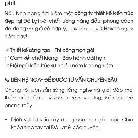
phí!
Nếu bạn đang tìm kiếm một
công ty thiết kế kiến trúc
đẹp tại Đà Lạt
với
chất lượng hàng đầu, phong cách
đa dạng
và
giá cả hợp lý
, hãy liên hệ với
Haven
ngay
hôm nay!
✅
Thiết kế sáng tạo – Thi công trọn gói
✅
Cam kết chất lượng – Bảo hành dài hạn
✅
Đội ngũ kiến trúc sư nhiều năm kinh nghiệm
📞 LIÊN HỆ NGAY ĐỂ ĐƯỢC TƯ VẤN CHUYÊN SÂU
Chúng tôi luôn sẵn sàng lắng nghe và giải đáp mọi
thắc mắc của quý khách về xây dựng, kiến trúc và
phong thủy.
Dịch vụ:
Tư vấn xây dựng nhà trọn gói hoặc Chìa
khóa trao tay tại Đà Lạt & các huyện.