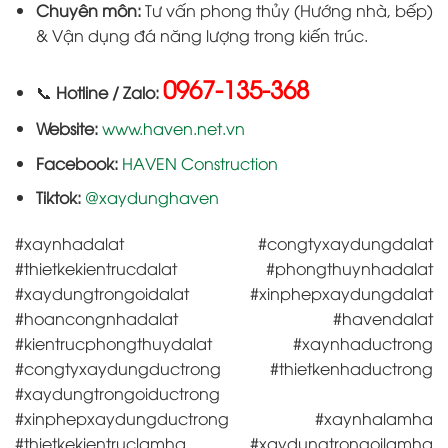
Chuyên môn:
Tư vấn phong thủy (Hướng nhà, bếp)
& Vận dụng đá năng lượng trong kiến trúc.
0967-135-368
📞
Hotline / Zalo:
Website:
www.haven.net.vn
Facebook:
HAVEN Construction
Tiktok:
@xaydunghaven
#xaynhadalat #congtyxaydungdalat
#thietkekientrucdalat #phongthuynhadalat
#xaydungtrongoidalat #xinphepxaydungdalat
#hoancongnhadalat #havendalat
#kientrucphongthuydalat #xaynhaductrong
#congtyxaydungductrong #thietkenhaductrong
#xaydungtrongoiductrong
#xinphepxaydungductrong #xaynhalamha
#thietkekientruclamha #xaydungtrongoilamha