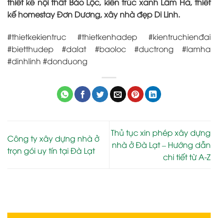
thiết kế nội thất Bảo Lộc, kiến trúc xanh Lâm Hà, thiết
kế homestay Đơn Dương, xây nhà đẹp Di Linh.
#thietkekientruc #thietkenhadep #kientruchienđai
#bietthudep #dalat #baoloc #ductrong #lamha
#dinhlinh #donduong
Thủ tục xin phép xây dựng
Công ty xây dựng nhà ở
nhà ở Đà Lạt – Hướng dẫn
trọn gói uy tín tại Đà Lạt
chi tiết từ A-Z