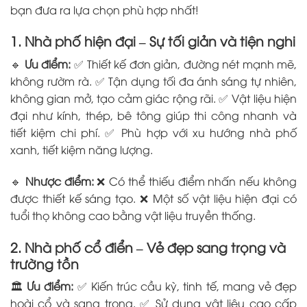
bạn đưa ra lựa chọn phù hợp nhất!
1. Nhà phố hiện đại – Sự tối giản và tiện nghi
🔹
Ưu điểm:
✅ Thiết kế đơn giản, đường nét mạnh mẽ,
không rườm rà. ✅ Tận dụng tối đa ánh sáng tự nhiên,
không gian mở, tạo cảm giác rộng rãi. ✅ Vật liệu hiện
đại như kính, thép, bê tông giúp thi công nhanh và
tiết kiệm chi phí. ✅ Phù hợp với xu hướng nhà phố
xanh, tiết kiệm năng lượng.
🔹
Nhược điểm:
❌ Có thể thiếu điểm nhấn nếu không
được thiết kế sáng tạo. ❌ Một số vật liệu hiện đại có
tuổi thọ không cao bằng vật liệu truyền thống.
2. Nhà phố cổ điển – Vẻ đẹp sang trọng và
trường tồn
🏛
Ưu điểm:
✅ Kiến trúc cầu kỳ, tinh tế, mang vẻ đẹp
hoài cổ và sang trọng. ✅ Sử dụng vật liệu cao cấp