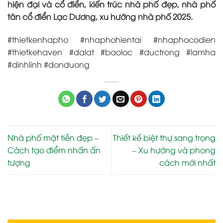
hiện đại và cổ điển, kiến trúc nhà phố đẹp, nhà phố
tân cổ điển Lạc Dương, xu hướng nhà phố 2025.
#thietkenhapho #nhaphohientai #nhaphocodien
#thietkehaven #dalat #baoloc #ductrong #lamha
#dinhlinh #donduong
Nhà phố mặt tiền đẹp –
Thiết kế biệt thự sang trọng
Cách tạo điểm nhấn ấn
– Xu hướng và phong
tượng
cách mới nhất