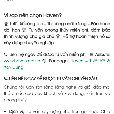
Vì sao nên chọn Haven?
🏆
Thiết kế sáng tạo – Thi công chất lượng – Bảo hành
dài hạn
🏆
Tư vấn phong thủy miễn phí, đảm bảo
thịnh vượng cho gia chủ
🏆
Hỗ trợ hoàn thiện hồ sơ
xây dựng chuyên nghiệp
📞
Liên hệ ngay để được tư vấn miễn phí!
🌐
Website:
www.haven.net.vn
🔵
Fanpage:
Haven – Thiết Kế &
Xây Dựng
📞 LIÊN HỆ NGAY ĐỂ ĐƯỢC TƯ VẤN CHUYÊN SÂU
Chúng tôi luôn sẵn sàng lắng nghe và giải đáp mọi
thắc mắc của quý khách về xây dựng, kiến trúc và
phong thủy.
Dịch vụ:
Tư vấn xây dựng nhà trọn gói hoặc Chìa