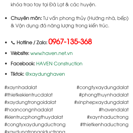
khóa trao tay tại Đà Lạt & các huyện.
Chuyên môn:
Tư vấn phong thủy (Hướng nhà, bếp)
& Vận dụng đá năng lượng trong kiến trúc.
0967-135-368
📞
Hotline / Zalo:
Website:
www.haven.net.vn
Facebook:
HAVEN Construction
Tiktok:
@xaydunghaven
#xaynhadalat #congtyxaydungdalat
#thietkekientrucdalat #phongthuynhadalat
#xaydungtrongoidalat #xinphepxaydungdalat
#hoancongnhadalat #havendalat
#kientrucphongthuydalat #xaynhaductrong
#congtyxaydungductrong #thietkenhaductrong
#xaydungtrongoiductrong