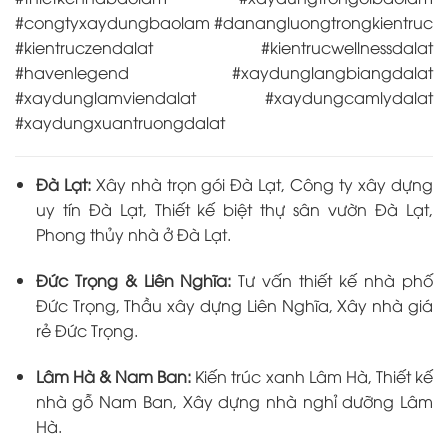
#congtyxaydungbaolam #danangluongtrongkientruc
#kientruczendalat #kientrucwellnessdalat
#havenlegend #xaydunglangbiangdalat
#xaydunglamviendalat #xaydungcamlydalat
#xaydungxuantruongdalat
Đà Lạt:
Xây nhà trọn gói Đà Lạt, Công ty xây dựng
uy tín Đà Lạt, Thiết kế biệt thự sân vườn Đà Lạt,
Phong thủy nhà ở Đà Lạt.
Đức Trọng & Liên Nghĩa:
Tư vấn thiết kế nhà phố
Đức Trọng, Thầu xây dựng Liên Nghĩa, Xây nhà giá
rẻ Đức Trọng.
Lâm Hà & Nam Ban:
Kiến trúc xanh Lâm Hà, Thiết kế
nhà gỗ Nam Ban, Xây dựng nhà nghỉ dưỡng Lâm
Hà.