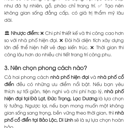
như đá tự nhiên, gỗ, phào chỉ trang trí. ✅ Tạo nên
không gian sống đẳng cấp, có giá trị thẩm mỹ lâu
dài.
🏛
Nhược điểm:
❌ Chi phí thiết kế và thi công cao hơn
so với nhà phố hiện đại. ❌ Đòi hỏi diện tích xây dựng
lớn để thể hiện hết vẻ đẹp kiến trúc. ❌ Thời gian thi
công lâu hơn do nhiều chi tiết trang trí công phu.
3. Nên chọn phong cách nào?
Cả hai phong cách
nhà phố hiện đại
và
nhà phố cổ
điển
đều có những ưu điểm nổi bật. Nếu bạn yêu
thích sự tối giản, tiện nghi và chi phí hợp lý,
nhà phố
hiện đại tại Đà Lạt, Đức Trọng, Lạc Dương
là lựa chọn
lý tưởng. Ngược lại, nếu bạn mong muốn một không
gian sống sang trọng, bền vững theo thời gian, thì
nhà
phố cổ điển tại Bảo Lộc, Di Linh
sẽ là sự lựa chọn hoàn
hảo.