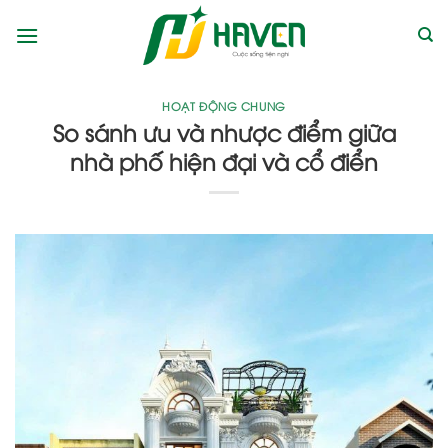
Bỏ
qua
nội
dung
HOẠT ĐỘNG CHUNG
So sánh ưu và nhược điểm giữa
nhà phố hiện đại và cổ điển