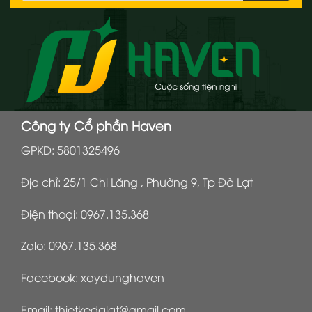
Công ty Cổ phần Haven
GPKD: 5801325496
Địa chỉ: 25/1 Chi Lăng , Phường 9, Tp Đà Lạt
Điện thoại:
0967.135.368
Zalo:
0967.135.368
Facebook:
xaydunghaven
Email:
thietkedalat@gmail.com