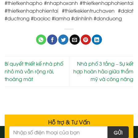
#thietkenhapho #nhaphoxanh #thietkenhaphohientai
#thietkenhaphohientai #thietkekientruchaven #dalat
#ductrong #baoloc #lamha #dinhlinh #donduong
Bí quyết thiết kế nhà phố
Nhà phố 3 tầng – Sự kết
nhỏ mà vẫn rộng rãi,
hợp hoàn hảo giữa thẩm
thoáng mát
mỹ và công năng
Hỗ trợ & Tư Vấn