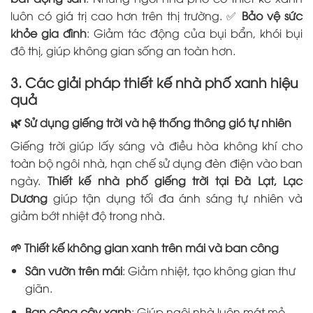
luôn có giá trị cao hơn trên thị trường. ✅
Bảo vệ sức
khỏe gia đình
: Giảm tác động của bụi bẩn, khói bụi
đô thị, giúp không gian sống an toàn hơn.
3. Các giải pháp thiết kế nhà phố xanh hiệu
quả
🌿
Sử dụng giếng trời và hệ thống thông gió tự nhiên
Giếng trời giúp lấy sáng và điều hòa không khí cho
toàn bộ ngôi nhà, hạn chế sử dụng đèn điện vào ban
ngày.
Thiết kế nhà phố giếng trời tại Đà Lạt, Lạc
Dương
giúp tận dụng tối đa ánh sáng tự nhiên và
giảm bớt nhiệt độ trong nhà.
🌱
Thiết kế không gian xanh trên mái và ban công
Sân vườn trên mái
: Giảm nhiệt, tạo không gian thư
giãn.
Ban công cây xanh
: Giúp ngôi nhà luôn mát mẻ,