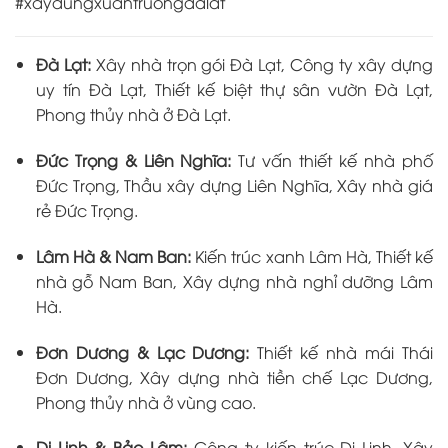
#xaydungxuantruongdalat
Đà Lạt:
Xây nhà trọn gói Đà Lạt, Công ty xây dựng
uy tín Đà Lạt, Thiết kế biệt thự sân vườn Đà Lạt,
Phong thủy nhà ở Đà Lạt.
Đức Trọng & Liên Nghĩa:
Tư vấn thiết kế nhà phố
Đức Trọng, Thầu xây dựng Liên Nghĩa, Xây nhà giá
rẻ Đức Trọng.
Lâm Hà & Nam Ban:
Kiến trúc xanh Lâm Hà, Thiết kế
nhà gỗ Nam Ban, Xây dựng nhà nghỉ dưỡng Lâm
Hà.
Đơn Dương & Lạc Dương:
Thiết kế nhà mái Thái
Đơn Dương, Xây dựng nhà tiền chế Lạc Dương,
Phong thủy nhà ở vùng cao.
Di Linh & Bảo Lâm:
Công ty kiến trúc Di Linh, Xây