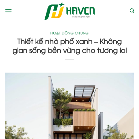
Bỏ
qua
nội
dung
HOẠT ĐỘNG CHUNG
Thiết kế nhà phố xanh – Không
gian sống bền vững cho tương lai