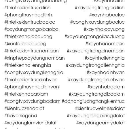
#congtyxaydungdonduong #xaynhadilinh
#thietkekientrucdilinh #xaydungtrongoidilinh
#phongthuynhadilinh #xaynhabaoloc
#thietkekientrucbaoloc #congtyxaydungbaoloc
#xaydungtrongoibaoloc #xaynhalacyuong
#thietkenhalacduong #xaydungtrongoilacduong
#kientruclacduong #xaynhanamban
#thietkekientrucnamban #xaydungtrongoinamban
#xinphepxaydungnamban #xaynhaliennghia
#thietkenhaliennghia #xaydungtrongoiliennghia
#congtyxaydungliennghia #xaynhadinhvan
#thietkekientrucdinhvan #xaydungtrongoidinhvan
#phongthuynhadinhvan #xaynhabaolam
#thietkenhabaolam #xaydungtrongoibaolam
#congtyxaydungbaolam #danangluongtrongkientruc
#kientruczendalat #kientrucwellnessdalat
#havenlegend #xaydunglangbiangdalat
#xaydunglamviendalat #xaydungcamlydalat