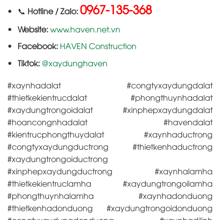
0967-135-368
📞
Hotline / Zalo:
Website:
www.haven.net.vn
Facebook:
HAVEN Construction
Tiktok:
@xaydunghaven
#xaynhadalat #congtyxaydungdalat
#thietkekientrucdalat #phongthuynhadalat
#xaydungtrongoidalat #xinphepxaydungdalat
#hoancongnhadalat #havendalat
#kientrucphongthuydalat #xaynhaductrong
#congtyxaydungductrong #thietkenhaductrong
#xaydungtrongoiductrong
#xinphepxaydungductrong #xaynhalamha
#thietkekientruclamha #xaydungtrongoilamha
#phongthuynhalamha #xaynhadonduong
#thietkenhadonduong #xaydungtrongoidonduong