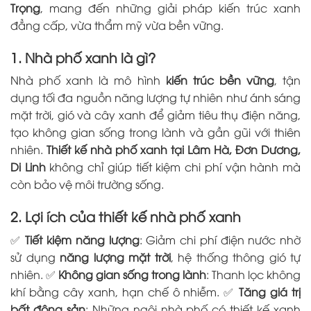
Trọng
, mang đến những giải pháp kiến trúc xanh
đẳng cấp, vừa thẩm mỹ vừa bền vững.
1. Nhà phố xanh là gì?
Nhà phố xanh là mô hình
kiến trúc bền vững
, tận
dụng tối đa nguồn năng lượng tự nhiên như ánh sáng
mặt trời, gió và cây xanh để giảm tiêu thụ điện năng,
tạo không gian sống trong lành và gần gũi với thiên
nhiên.
Thiết kế nhà phố xanh tại Lâm Hà, Đơn Dương,
Di Linh
không chỉ giúp tiết kiệm chi phí vận hành mà
còn bảo vệ môi trường sống.
2. Lợi ích của thiết kế nhà phố xanh
✅
Tiết kiệm năng lượng
: Giảm chi phí điện nước nhờ
sử dụng
năng lượng mặt trời
, hệ thống thông gió tự
nhiên. ✅
Không gian sống trong lành
: Thanh lọc không
khí bằng cây xanh, hạn chế ô nhiễm. ✅
Tăng giá trị
bất động sản
: Những ngôi nhà phố có thiết kế xanh