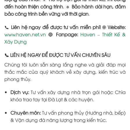
đến hoàn thiện công trình
. 🔹
Bảo hành dài hạn, đảm
bảo công trình bền vững với thời gian
.
📞
Liên hệ ngay để được tư vấn miễn phí!
🌐
Website:
www.haven.net.vn
🔵
Fanpage:
Haven – Thiết Kế &
Xây Dựng
📞 LIÊN HỆ NGAY ĐỂ ĐƯỢC TƯ VẤN CHUYÊN SÂU
Chúng tôi luôn sẵn sàng lắng nghe và giải đáp mọi
thắc mắc của quý khách về xây dựng, kiến trúc và
phong thủy.
Dịch vụ:
Tư vấn xây dựng nhà trọn gói hoặc Chìa
khóa trao tay tại Đà Lạt & các huyện.
Chuyên môn:
Tư vấn phong thủy (Hướng nhà, bếp)
& Vận dụng đá năng lượng trong kiến trúc.