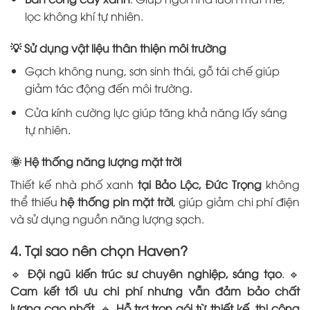
lọc không khí tự nhiên.
💡
Sử dụng vật liệu thân thiện môi trường
Gạch không nung, sơn sinh thái, gỗ tái chế giúp
giảm tác động đến môi trường.
Cửa kính cường lực giúp tăng khả năng lấy sáng
tự nhiên.
🌞
Hệ thống năng lượng mặt trời
Thiết kế nhà phố xanh
tại Bảo Lộc, Đức Trọng
không
thể thiếu
hệ thống pin mặt trời
, giúp giảm chi phí điện
và sử dụng nguồn năng lượng sạch.
4. Tại sao nên chọn Haven?
🔹
Đội ngũ kiến trúc sư chuyên nghiệp, sáng tạo
. 🔹
Cam kết tối ưu chi phí nhưng vẫn đảm bảo chất
lượng cao nhất
. 🔹
Hỗ trợ trọn gói từ thiết kế, thi công