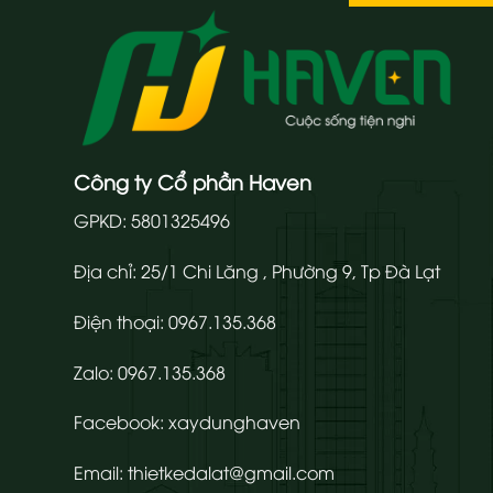
Công ty Cổ phần Haven
GPKD: 5801325496
Địa chỉ: 25/1 Chi Lăng , Phường 9, Tp Đà Lạt
Điện thoại:
0967.135.368
Zalo:
0967.135.368
Facebook:
xaydunghaven
Email:
thietkedalat@gmail.com