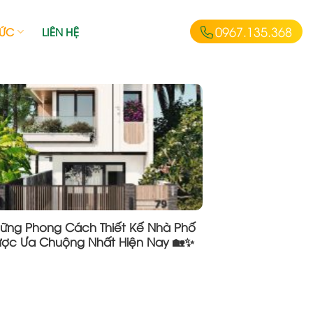
0967.135.368
TỨC
LIÊN HỆ
ững Phong Cách Thiết Kế Nhà Phố
ợc Ưa Chuộng Nhất Hiện Nay 🏡✨