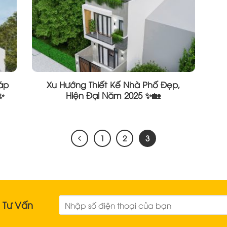
háp
Xu Hướng Thiết Kế Nhà Phố Đẹp,
✨
Hiện Đại Năm 2025 ✨🏡
1
2
3
& Tư Vấn