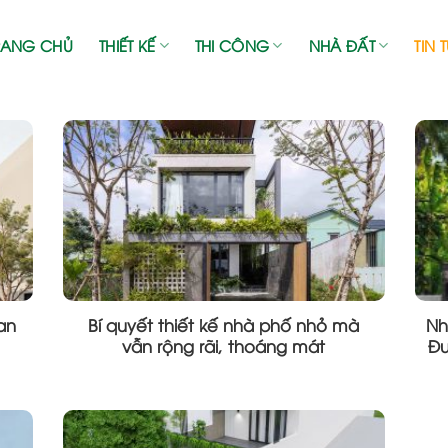
RANG CHỦ
THIẾT KẾ
THI CÔNG
NHÀ ĐẤT
TIN 
an
Bí quyết thiết kế nhà phố nhỏ mà
Nh
vẫn rộng rãi, thoáng mát
Đư