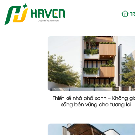
Bỏ
qua
T
nội
dung
Thiết kế nhà phố xanh – Không gi
sống bền vững cho tương lai