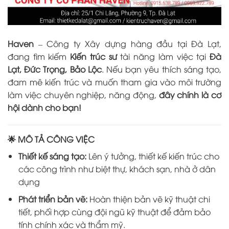
Haven
– Công ty Xây dựng hàng đầu tại Đà Lạt,
đang tìm kiếm
Kiến trúc sư
tài năng làm việc tại
Đà
Lạt, Đức Trọng, Bảo Lộc
. Nếu bạn yêu thích sáng tạo,
đam mê kiến trúc và muốn tham gia vào môi trường
làm việc chuyên nghiệp, năng động,
đây chính là cơ
hội dành cho bạn!
🌟 MÔ TẢ CÔNG VIỆC
Thiết kế sáng tạo:
Lên ý tưởng, thiết kế kiến trúc cho
các công trình như biệt thự, khách sạn, nhà ở dân
dụng
Phát triển bản vẽ:
Hoàn thiện bản vẽ kỹ thuật chi
tiết, phối hợp cùng đội ngũ kỹ thuật để đảm bảo
tính chính xác và thẩm mỹ.