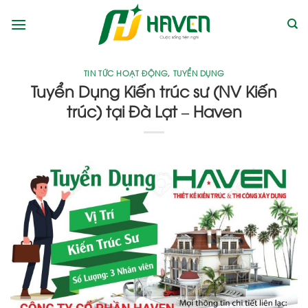
Bỏ
qua
nội
dung
TIN TỨC HOẠT ĐỘNG
,
TUYỂN DỤNG
Tuyển Dụng Kiến trúc sư (NV Kiến
trúc) tại Đà Lạt – Haven