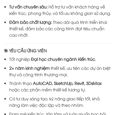
Tư vấn chuyên sâu:
Hỗ trợ tư vấn khách hàng về
kiến trúc, phong thủy, và tối ưu không gian sử dụng.
Đảm bảo chất lượng:
Theo dõi quá trình triển khai
thiết kế, đảm bảo các công trình đạt tiêu chuẩn
cao nhất.
🎯 YÊU CẦU ỨNG VIÊN
Tốt nghiệp
Đại học chuyên ngành Kiến trúc
.
2+ năm kinh nghiệm
thiết kế, ưu tiên các dự án biệt
thự và công trình thương mại.
Thành thạo
AutoCAD, SketchUp, Revit, 3DsMax
hoặc các phần mềm thiết kế tương tự.
Có tư duy sáng tạo, kỹ năng giao tiếp tốt, khả
năng làm việc độc lập và theo nhóm.
Đam mê kiến trúc, tận tâm và luôn muốn học hỏi