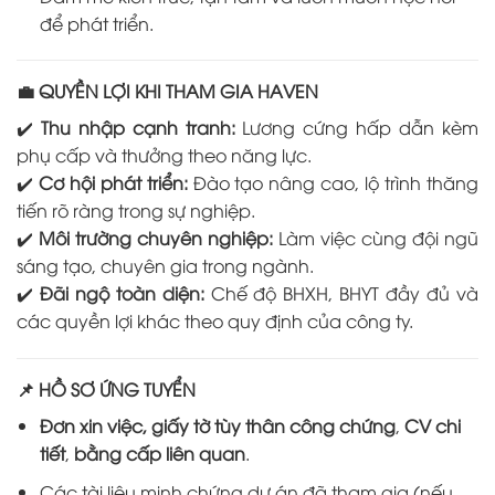
để phát triển.
💼 QUYỀN LỢI KHI THAM GIA HAVEN
✔️
Thu nhập cạnh tranh:
Lương cứng hấp dẫn kèm
phụ cấp và thưởng theo năng lực.
✔️
Cơ hội phát triển:
Đào tạo nâng cao, lộ trình thăng
tiến rõ ràng trong sự nghiệp.
✔️
Môi trường chuyên nghiệp:
Làm việc cùng đội ngũ
sáng tạo, chuyên gia trong ngành.
✔️
Đãi ngộ toàn diện:
Chế độ BHXH, BHYT đầy đủ và
các quyền lợi khác theo quy định của công ty.
📌 HỒ SƠ ỨNG TUYỂN
Đơn xin việc, giấy tờ tùy thân công chứng
,
CV chi
tiết
,
bằng cấp liên quan
.
Các tài liệu minh chứng dự án đã tham gia (nếu