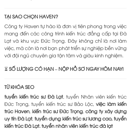
TẠI SAO CHỌN HAVEN?
Công ty Haven tự hào là đơn vị tiên phong trong việc
mang đến các công trình kiến trúc đẳng cấp tại Đà
Lạt và khu vực Đức Trọng. Đây không chỉ là nơi làm
việc, mà còn là nơi bạn phát triển sự nghiệp bền vững
với đội ngũ chuyên gia tận tâm và giàu kinh nghiệm.
⏳
SỐ LƯỢNG CÓ HẠN – NỘP HỒ SƠ NGAY HÔM NAY!
TỪ KHÓA SEO
tuyển kiến trúc sư Đà Lạt
, tuyển Nhân viên kiến trúc
Đức Trọng, tuyển kiến trúc sư Bảo Lộc,
việc làm kiến
trúc Haven
,
kiến trúc sư Đức Trọng
,
công ty xây dựng
uy tín Đà Lạt
,
tuyển dụng kiến trúc sư lương cao, tuyển
kiến trúc Đà Lạt. tuyển nhân viên kiến trúc đà lạt