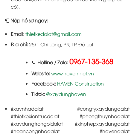
có).
📮 Nộp hồ sơ ngay:
Email:
thietkedalat@gmail.com
Địa chỉ:
25/1 Chi Lăng, P.9, TP. Đà Lạt
0967-135-368
📞
Hotline / Zalo:
Website:
www.haven.net.vn
Facebook:
HAVEN Construction
Tiktok:
@xaydunghaven
#xaynhadalat #congtyxaydungdalat
#thietkekientrucdalat #phongthuynhadalat
#xaydungtrongoidalat #xinphepxaydungdalat
#hoancongnhadalat #havendalat