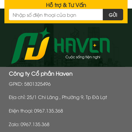
Hỗ trợ & Tư Vấn
Công ty Cổ phần Haven
GPKD: 5801325496
Địa chỉ: 25/1 Chi Lăng , Phường 9, Tp Đà Lạt
Điện thoại:
0967.135.368
Zalo:
0967.135.368