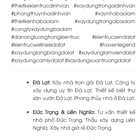
#thietkekientrucdinhvan #xaydungtrongoidinhvan
#phongthuynhadinhvan #xaynhabaolam
#thietkenhabaolam #xaydungtrongoibaolam
#congtyxaydungbaolam
#danangluongtrongkientruc #kientruczendalat
#kientrucwellnessdalat #havenlegend
#xaydunglangbiangdalat #xaydunglamviendalat
#xaydungcamlydalat #xaydungxuantruongdalat
Đà Lạt:
Xây nhà trọn gói Đà Lạt, Công ty
xây dựng uy tín Đà Lạt, Thiết kế biệt thự
sân vườn Đà Lạt, Phong thủy nhà ở Đà Lạt.
Đức Trọng & Liên Nghĩa:
Tư vấn thiết kế
nhà phố Đức Trọng, Thầu xây dựng Liên
Nghĩa, Xây nhà giá rẻ Đức Trọng.