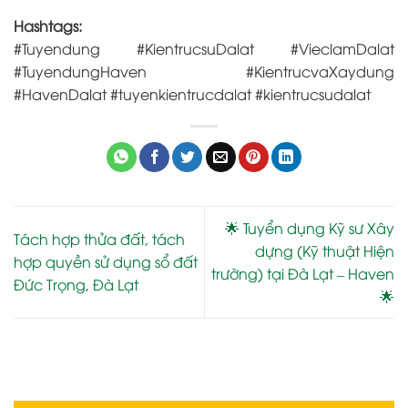
Hashtags:
#Tuyendung #KientrucsuDalat #VieclamDalat
#TuyendungHaven #KientrucvaXaydung
#HavenDalat #tuyenkientrucdalat #kientrucsudalat
🌟 Tuyển dụng Kỹ sư Xây
Tách hợp thửa đất, tách
dựng (Kỹ thuật Hiện
hợp quyền sử dụng sổ đất
trường) tại Đà Lạt – Haven
Đức Trọng, Đà Lạt
🌟